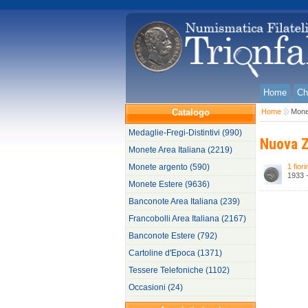
Home
Ch
Catalogo
Home
Mone
Medaglie-Fregi-Distintivi (990)
Nuova Z
Monete Area Italiana (2219)
Monete argento (590)
1 fiori
1933 
Monete Estere (9636)
Banconote Area Italiana (239)
Francobolli Area Italiana (2167)
Banconote Estere (792)
Cartoline d'Epoca (1371)
Tessere Telefoniche (1102)
Occasioni (24)