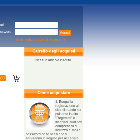
ail
ssword
Accedi
Ha dimenticato i dati di accesso ?
Carrello degli acquisti
Nessun articolo inserito
,00
Come acquistare
1. Esegui la
registrazione al
sito cliccando sul
pulsante in alto
"Registrati" e
inserisci i tuoi dati
comprensivi di
indirizzo e-mail e
password da te scelti che ti
serviranno in seguito per accedere