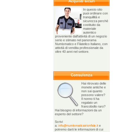
Acquisti sicuri
In questo sito
puoi ordinare con
tranquillità e
sicurezza perchè
costituito da
materiale
autentico
proveniente dall'attività di un negozio
serio e stimato nel panorama
Numismatico e Filatelico Italiano, con
attività di vendita professionale da
oltre 40 anni nel settore.
Consulenza
Hai ritrovato delle
monete antiche e
non sai quanto
possono valere?
Il nonno ti ha
regalato un
francobollo raro?
Hai bisogno di informazioni da un
esperto del settore?
Scrivi
a:
info@numismaticatrionfale.it
e
potremo darti le informazioni di cui