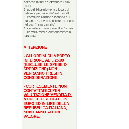
nell'area iscritti ed effettuare il tuo
ordine.
2. scegli il/i prodotto/i e clicca sul
pulsante per inserirlo/i nel carrello.
3. convalida l'ordine cliccando sul
pulsante "Convalida ordine" presente
nel box "Il mio carrello".
4. segui le istruzioni e inoltra l'ordine.
5. ricevi la merce comodamente a
casa tua.
ATTENZIONE
:
- GLI ORDINI DI IMPORTO
INFERIORE AD € 25,00
(ESCLUSE LE SPESE DI
SPEDIZIONE) NON
VERRANNO PRESI IN
CONSIDERAZIONE.
- CORTESEMENTE
NON
CONTATTATECI PER
VALUTAZIONE/VENDITA DI
MONETE CIRCOLATE IN
EURO ED IN LIRE
DELLA
REPUBBLICA ITALIANA,
NON HANNO ALCUN
VALORE
.