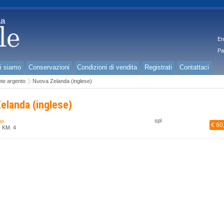
Em
Pa
i siamo
Conservazioni
Condizioni di vendita
Registrati
Contattaci
te argento
Nuova Zelanda (inglese)
elanda (inglese)
spl
no
€ 60
- KM. 4