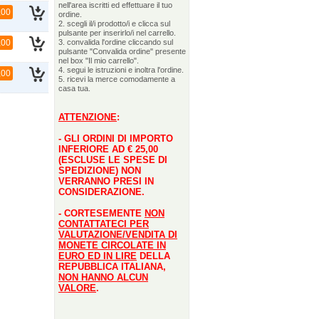
nell'area iscritti ed effettuare il tuo
,00
ordine.
2. scegli il/i prodotto/i e clicca sul
pulsante per inserirlo/i nel carrello.
,00
3. convalida l'ordine cliccando sul
pulsante "Convalida ordine" presente
nel box "Il mio carrello".
4. segui le istruzioni e inoltra l'ordine.
,00
5. ricevi la merce comodamente a
casa tua.
ATTENZIONE
:
- GLI ORDINI DI IMPORTO
INFERIORE AD € 25,00
(ESCLUSE LE SPESE DI
SPEDIZIONE) NON
VERRANNO PRESI IN
CONSIDERAZIONE.
- CORTESEMENTE
NON
CONTATTATECI PER
VALUTAZIONE/VENDITA DI
MONETE CIRCOLATE IN
EURO ED IN LIRE
DELLA
REPUBBLICA ITALIANA,
NON HANNO ALCUN
VALORE
.