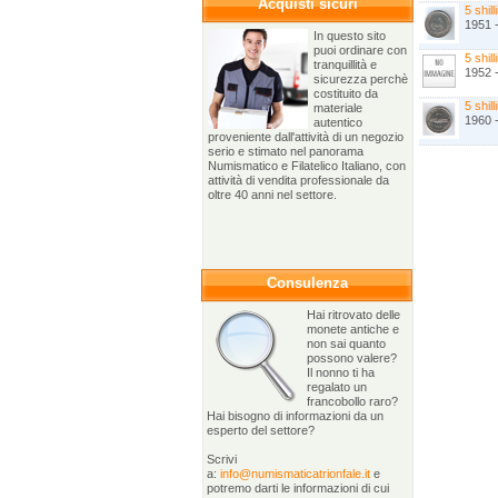
Acquisti sicuri
5 shill
1951 
In questo sito
puoi ordinare con
5 shill
tranquillità e
1952 -
sicurezza perchè
costituito da
5 shill
materiale
1960 -
autentico
proveniente dall'attività di un negozio
serio e stimato nel panorama
Numismatico e Filatelico Italiano, con
attività di vendita professionale da
oltre 40 anni nel settore.
Consulenza
Hai ritrovato delle
monete antiche e
non sai quanto
possono valere?
Il nonno ti ha
regalato un
francobollo raro?
Hai bisogno di informazioni da un
esperto del settore?
Scrivi
a:
info@numismaticatrionfale.it
e
potremo darti le informazioni di cui