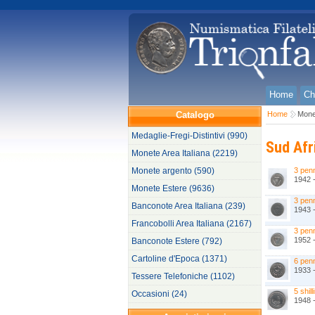
Home
Ch
Catalogo
Home
Mone
Medaglie-Fregi-Distintivi (990)
Sud Afr
Monete Area Italiana (2219)
Monete argento (590)
3 pen
1942 
Monete Estere (9636)
3 pen
Banconote Area Italiana (239)
1943 
Francobolli Area Italiana (2167)
3 pen
1952 
Banconote Estere (792)
Cartoline d'Epoca (1371)
6 pen
1933 
Tessere Telefoniche (1102)
5 shill
Occasioni (24)
1948 