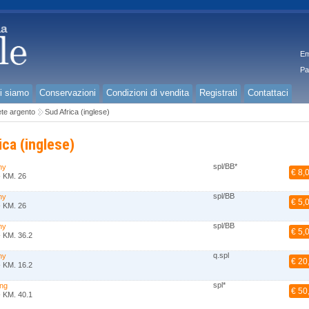
Em
Pa
i siamo
Conservazioni
Condizioni di vendita
Registrati
Contattaci
te argento
Sud Africa (inglese)
ica (inglese)
spl/BB*
ny
€ 8,
- KM. 26
spl/BB
ny
€ 5,
- KM. 26
spl/BB
ny
€ 5,
- KM. 36.2
q.spl
ny
€ 20
- KM. 16.2
spl*
ing
€ 50
- KM. 40.1