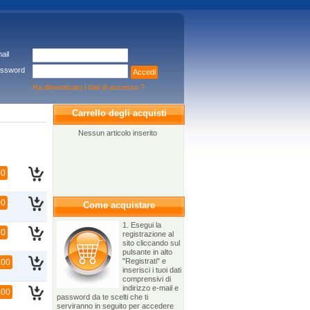
ail
ssword
Accedi
Ha dimenticato i dati di accesso ?
Carrello degli acquisti
Nessun articolo inserito
00
00
Come acquistare
1. Esegui la
00
registrazione al
sito cliccando sul
pulsante in alto
"Registrati" e
,00
inserisci i tuoi dati
comprensivi di
indirizzo e-mail e
,00
password da te scelti che ti
serviranno in seguito per accedere