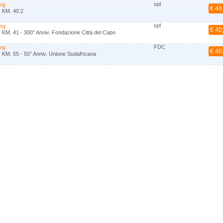
spl
ing
€ 40
- KM. 40.2
spl
ing
€ 40
 KM. 41 - 300° Anniv. Fondazione Città del Capo
FDC
ing
€ 40
 KM. 55 - 50° Anniv. Unione Sudafricana