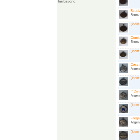
hai bisogno.
Scuola
Bronz
(idem
Comita
Bronz
(idem
Caccia
Argen
(idem
I° Div
Argen
(idem
Fregat
Argen
(idem