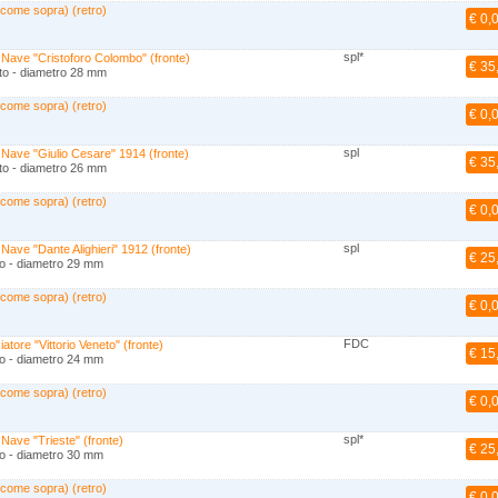
 come sopra) (retro)
€ 0,
spl*
 Nave "Cristoforo Colombo" (fronte)
€ 35
to - diametro 28 mm
 come sopra) (retro)
€ 0,
spl
Nave "Giulio Cesare" 1914 (fronte)
€ 35
to - diametro 26 mm
 come sopra) (retro)
€ 0,
spl
Nave "Dante Alighieri" 1912 (fronte)
€ 25
o - diametro 29 mm
 come sopra) (retro)
€ 0,
FDC
iatore "Vittorio Veneto" (fronte)
€ 15
o - diametro 24 mm
 come sopra) (retro)
€ 0,
spl*
Nave "Trieste" (fronte)
€ 25
o - diametro 30 mm
 come sopra) (retro)
€ 0,