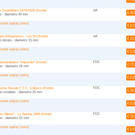
spl
 Torpedinieri 1875/1925 (fronte)
€ 40
o - diametro 30 mm
 come sopra) (retro)
€ 0,
spl
to d'Assistenza - Lire 50 (fronte)
€ 15
o dorato - diametro 15 mm
 come sopra) (retro)
€ 0,
FDC
torpediniere "Impavido" (fronte)
€ 25
to - diametro 26 mm
 come sopra) (retro)
€ 0,
FDC
isione Navale C.T.C. S.Marco (fronte)
€ 30
to smaltato - diametro 25 mm
 come sopra) (retro)
€ 0,
FDC
a "Alpino" - La Spezia 1968 (fronte)
€ 30
to - diametro 31 mm
 come sopra) (retro)
€ 0,