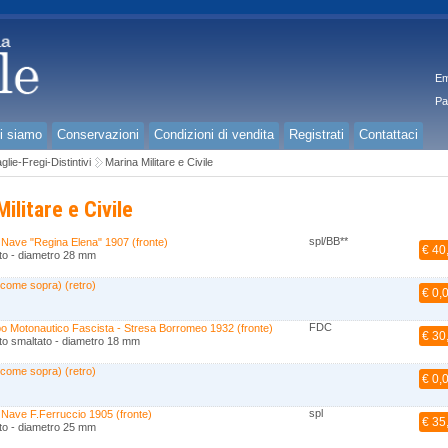
Em
Pa
i siamo
Conservazioni
Condizioni di vendita
Registrati
Contattaci
lie-Fregi-Distintivi
Marina Militare e Civile
ilitare e Civile
spl/BB**
 Nave "Regina Elena" 1907 (fronte)
€ 40
to - diametro 28 mm
 come sopra) (retro)
€ 0,
FDC
o Motonautico Fascista - Stresa Borromeo 1932 (fronte)
€ 30
to smaltato - diametro 18 mm
 come sopra) (retro)
€ 0,
spl
 Nave F.Ferruccio 1905 (fronte)
€ 35
to - diametro 25 mm