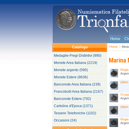
Home
Ch
Catalogo
Home
Medag
Medaglie-Fregi-Distintivi (990)
Marina M
Monete Area Italiana (2219)
Monete argento (590)
Regia
Argen
Monete Estere (9636)
(idem
Banconote Area Italiana (239)
Francobolli Area Italiana (2167)
Grupp
Argen
Banconote Estere (792)
Cartoline d'Epoca (1371)
(idem
Tessere Telefoniche (1102)
Regia
Occasioni (24)
Argen