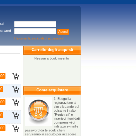
ail
ssword
Accedi
Ha dimenticato i dati di accesso ?
Carrello degli acquisti
Nessun articolo inserito
,00
00
Come acquistare
1. Esegui la
,00
registrazione al
sito cliccando sul
pulsante in alto
"Registrati" e
00
inserisci i tuoi dati
comprensivi di
indirizzo e-mail e
,00
password da te scelti che ti
serviranno in seguito per accedere