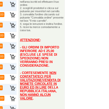
nell'area iscritti ed effettuare il tuo
00
ordine.
2. scegli il/i prodotto/i e clicca sul
pulsante per inserirlo/i nel carrello.
,00
3. convalida l'ordine cliccando sul
pulsante "Convalida ordine" presente
nel box "Il mio carrello".
4. segui le istruzioni e inoltra l'ordine.
00
5. ricevi la merce comodamente a
casa tua.
,00
ATTENZIONE
:
00
- GLI ORDINI DI IMPORTO
INFERIORE AD € 25,00
(ESCLUSE LE SPESE DI
,00
SPEDIZIONE) NON
VERRANNO PRESI IN
CONSIDERAZIONE.
00
- CORTESEMENTE
NON
CONTATTATECI PER
,00
VALUTAZIONE/VENDITA DI
MONETE CIRCOLATE IN
EURO ED IN LIRE
DELLA
00
REPUBBLICA ITALIANA,
NON HANNO ALCUN
,00
VALORE
.
00