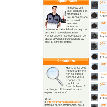
Acquisti sicuri
(idem
In questo sito
puoi ordinare con
Regia
tranquillità e
Argen
sicurezza perchè
costituito da
(idem
materiale
autentico
proveniente dall'attività di un negozio
serio e stimato nel panorama
Regia 
Numismatico e Filatelico Italiano, con
Argen
attività di vendita professionale da
oltre 40 anni nel settore.
(idem
Regia 
Bronz
Consulenza
(idem
Hai ritrovato delle
monete antiche e
non sai quanto
Incroc
possono valere?
Bronz
Il nonno ti ha
regalato un
(idem
francobollo raro?
Hai bisogno di informazioni da un
esperto del settore?
Regia 
Bronz
Scrivi
a:
info@numismaticatrionfale.it
e
potremo darti le informazioni di cui
(idem