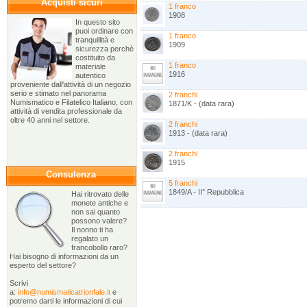
Acquisti sicuri
1 franco
1908
In questo sito
puoi ordinare con
1 franco
tranquillità e
1909
sicurezza perchè
costituito da
1 franco
materiale
1916
autentico
proveniente dall'attività di un negozio
serio e stimato nel panorama
2 franchi
Numismatico e Filatelico Italiano, con
1871/K - (data rara)
attività di vendita professionale da
oltre 40 anni nel settore.
2 franchi
1913 - (data rara)
2 franchi
1915
Consulenza
5 franchi
1849/A - II° Repubblica
Hai ritrovato delle
monete antiche e
non sai quanto
possono valere?
Il nonno ti ha
regalato un
francobollo raro?
Hai bisogno di informazioni da un
esperto del settore?
Scrivi
a:
info@numismaticatrionfale.it
e
potremo darti le informazioni di cui