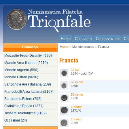
Home
Chi siamo
Conservazioni
Con
Catalogo
Home
Monete argento
Francia
Medaglie-Fregi-Distintivi (990)
Francia
Monete Area Italiana (2219)
Monete argento (590)
12 sol
1644 - Luigi XIV
Monete Estere (9636)
50 cents
Banconote Area Italiana (239)
1898
Francobolli Area Italiana (2167)
50 cents
1916
Banconote Estere (792)
Cartoline d'Epoca (1371)
1 franco
1871/K
Tessere Telefoniche (1102)
1 franco
Occasioni (24)
1899