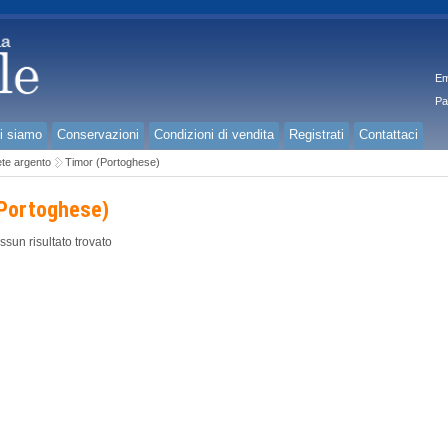
Em
Pa
i siamo
Conservazioni
Condizioni di vendita
Registrati
Contattaci
te argento
Timor (Portoghese)
Portoghese)
ssun risultato trovato