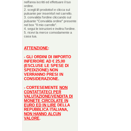
nell'area iscritti ed effettuare il tuo
ordine.
2. scegli il/i prodotto/i e clicca sul
pulsante per inserirlo/i nel carrello.
3. convalida l'ordine cliccando sul
pulsante "Convalida ordine" presente
nel box "Il mio carrello".
4. segui le istruzioni e inoltra l'ordine.
5. ricevi la merce comodamente a
casa tua.
ATTENZIONE
:
- GLI ORDINI DI IMPORTO
INFERIORE AD € 25,00
(ESCLUSE LE SPESE DI
SPEDIZIONE) NON
VERRANNO PRESI IN
CONSIDERAZIONE.
- CORTESEMENTE
NON
CONTATTATECI PER
VALUTAZIONE/VENDITA DI
MONETE CIRCOLATE IN
EURO ED IN LIRE
DELLA
REPUBBLICA ITALIANA,
NON HANNO ALCUN
VALORE
.