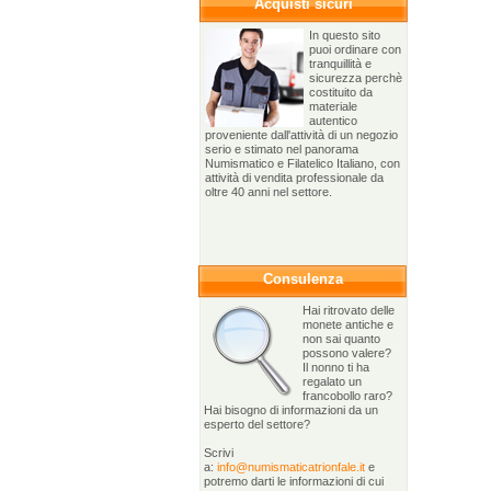
Acquisti sicuri
In questo sito
puoi ordinare con
tranquillità e
sicurezza perchè
costituito da
materiale
autentico
proveniente dall'attività di un negozio
serio e stimato nel panorama
Numismatico e Filatelico Italiano, con
attività di vendita professionale da
oltre 40 anni nel settore.
Consulenza
Hai ritrovato delle
monete antiche e
non sai quanto
possono valere?
Il nonno ti ha
regalato un
francobollo raro?
Hai bisogno di informazioni da un
esperto del settore?
Scrivi
a:
info@numismaticatrionfale.it
e
potremo darti le informazioni di cui