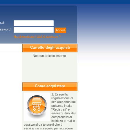
ail
ssword
Accedi
Ha dimenticato i dati di accesso ?
Carrello degli acquisti
Nessun articolo inserito
Come acquistare
1. Esegui la
registrazione al
sito cliccando sul
pulsante in alto
"Registrati" e
inserisci i tuoi dati
comprensivi di
indirizzo e-mail e
password da te scelti che ti
serviranno in seguito per accedere