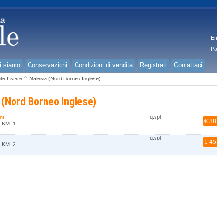
Em
Pa
i siamo
Conservazioni
Condizioni di vendita
Registrati
Contattaci
te Estere
Malesia (Nord Borneo Inglese)
 (Nord Borneo Inglese)
q.spl
nt.
€ 38
- KM. 1
q.spl
.
€ 45
- KM. 2