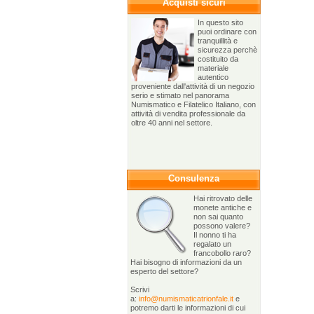
Acquisti sicuri
In questo sito
puoi ordinare con
tranquillità e
sicurezza perchè
costituito da
materiale
autentico
proveniente dall'attività di un negozio
serio e stimato nel panorama
Numismatico e Filatelico Italiano, con
attività di vendita professionale da
oltre 40 anni nel settore.
Consulenza
Hai ritrovato delle
monete antiche e
non sai quanto
possono valere?
Il nonno ti ha
regalato un
francobollo raro?
Hai bisogno di informazioni da un
esperto del settore?
Scrivi
a:
info@numismaticatrionfale.it
e
potremo darti le informazioni di cui