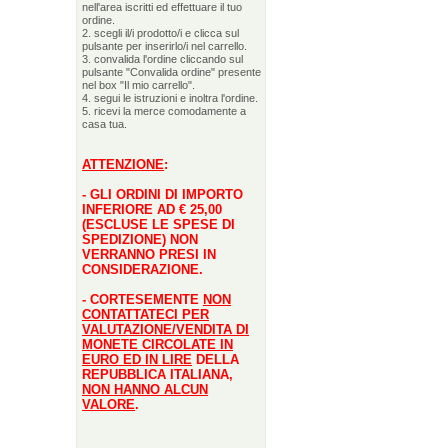
nell'area iscritti ed effettuare il tuo
ordine.
2. scegli il/i prodotto/i e clicca sul
pulsante per inserirlo/i nel carrello.
3. convalida l'ordine cliccando sul
pulsante "Convalida ordine" presente
nel box "Il mio carrello".
4. segui le istruzioni e inoltra l'ordine.
5. ricevi la merce comodamente a
casa tua.
ATTENZIONE
:
- GLI ORDINI DI IMPORTO
INFERIORE AD € 25,00
(ESCLUSE LE SPESE DI
SPEDIZIONE) NON
VERRANNO PRESI IN
CONSIDERAZIONE.
- CORTESEMENTE
NON
CONTATTATECI PER
VALUTAZIONE/VENDITA DI
MONETE CIRCOLATE IN
EURO ED IN LIRE
DELLA
REPUBBLICA ITALIANA,
NON HANNO ALCUN
VALORE
.