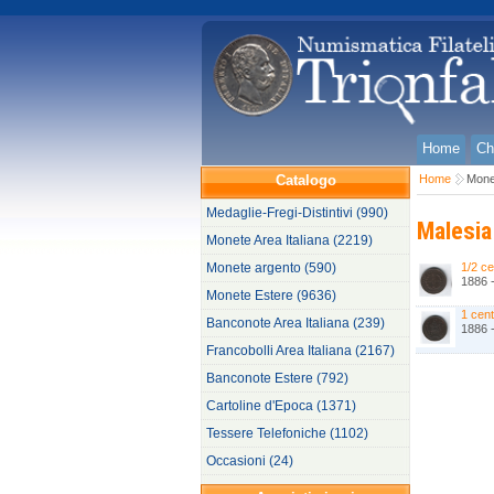
Home
Ch
Catalogo
Home
Mone
Medaglie-Fregi-Distintivi (990)
Malesia
Monete Area Italiana (2219)
Monete argento (590)
1/2 ce
1886 
Monete Estere (9636)
1 cent
Banconote Area Italiana (239)
1886 
Francobolli Area Italiana (2167)
Banconote Estere (792)
Cartoline d'Epoca (1371)
Tessere Telefoniche (1102)
Occasioni (24)