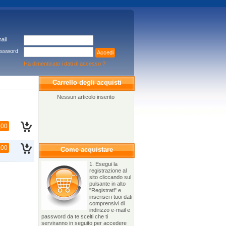
ail
ssword
Accedi
Ha dimenticato i dati di accesso ?
Carrello degli acquisti
Nessun articolo inserito
,00
,00
Come acquistare
1. Esegui la
registrazione al
sito cliccando sul
pulsante in alto
"Registrati" e
inserisci i tuoi dati
comprensivi di
indirizzo e-mail e
password da te scelti che ti
serviranno in seguito per accedere