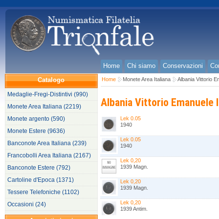
Home
Chi siamo
Conservazioni
Con
Catalogo
Home
Monete Area Italiana
Albania Vittorio E
Medaglie-Fregi-Distintivi (990)
Albania Vittorio Emanuele I
Monete Area Italiana (2219)
Monete argento (590)
Lek 0.05
1940
Monete Estere (9636)
Lek 0.05
Banconote Area Italiana (239)
1940
Francobolli Area Italiana (2167)
Lek 0,20
1939 Magn.
Banconote Estere (792)
Cartoline d'Epoca (1371)
Lek 0,20
1939 Magn.
Tessere Telefoniche (1102)
Lek 0,20
Occasioni (24)
1939 Antim.