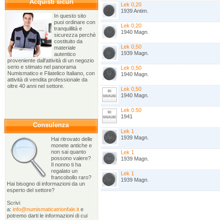
Acquisti sicuri
Lek 0,20
1939 Antim.
In questo sito
puoi ordinare con
Lek 0,20
tranquillità e
1940 Magn.
sicurezza perchè
costituito da
Lek 0,50
materiale
1939 Magn.
autentico
proveniente dall'attività di un negozio
serio e stimato nel panorama
Lek 0,50
Numismatico e Filatelico Italiano, con
1940 Magn.
attività di vendita professionale da
oltre 40 anni nel settore.
Lek 0,50
1940 Magn.
Lek 0.50
1941
Consulenza
Lek 1
1939 Magn.
Hai ritrovato delle
monete antiche e
non sai quanto
Lek 1
possono valere?
1939 Magn.
Il nonno ti ha
regalato un
Lek 1
francobollo raro?
1939 Magn.
Hai bisogno di informazioni da un
esperto del settore?
Scrivi
a:
info@numismaticatrionfale.it
e
potremo darti le informazioni di cui