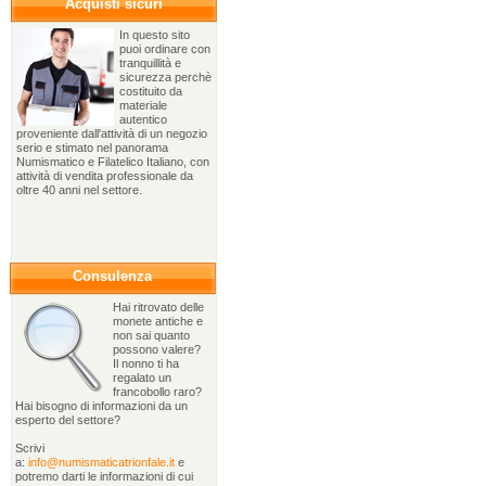
Acquisti sicuri
In questo sito
puoi ordinare con
tranquillità e
sicurezza perchè
costituito da
materiale
autentico
proveniente dall'attività di un negozio
serio e stimato nel panorama
Numismatico e Filatelico Italiano, con
attività di vendita professionale da
oltre 40 anni nel settore.
Consulenza
Hai ritrovato delle
monete antiche e
non sai quanto
possono valere?
Il nonno ti ha
regalato un
francobollo raro?
Hai bisogno di informazioni da un
esperto del settore?
Scrivi
a:
info@numismaticatrionfale.it
e
potremo darti le informazioni di cui