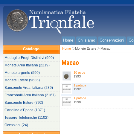
Home
Chi siamo
Conservazioni
Con
Catalogo
Home
Monete Estere
Macao
Medaglie-Fregi-Distintivi (990)
Macao
Monete Area Italiana (2219)
Monete argento (590)
10 avos
1993
Monete Estere (9636)
1 pataca
Banconote Area Italiana (239)
1992
Francobolli Area Italiana (2167)
1 pataca
1998
Banconote Estere (792)
Cartoline d'Epoca (1371)
Tessere Telefoniche (1102)
Occasioni (24)