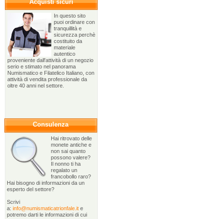
Acquisti sicuri
In questo sito
puoi ordinare con
tranquillità e
sicurezza perchè
costituito da
materiale
autentico
proveniente dall'attività di un negozio
serio e stimato nel panorama
Numismatico e Filatelico Italiano, con
attività di vendita professionale da
oltre 40 anni nel settore.
Consulenza
Hai ritrovato delle
monete antiche e
non sai quanto
possono valere?
Il nonno ti ha
regalato un
francobollo raro?
Hai bisogno di informazioni da un
esperto del settore?
Scrivi
a:
info@numismaticatrionfale.it
e
potremo darti le informazioni di cui