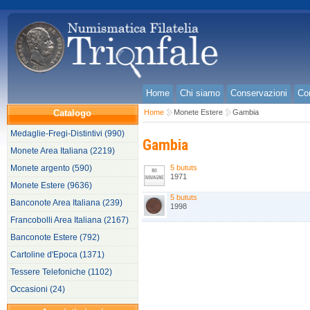
Home
Chi siamo
Conservazioni
Con
Catalogo
Home
Monete Estere
Gambia
Medaglie-Fregi-Distintivi (990)
Gambia
Monete Area Italiana (2219)
Monete argento (590)
5 bututs
1971
Monete Estere (9636)
5 bututs
Banconote Area Italiana (239)
1998
Francobolli Area Italiana (2167)
Banconote Estere (792)
Cartoline d'Epoca (1371)
Tessere Telefoniche (1102)
Occasioni (24)