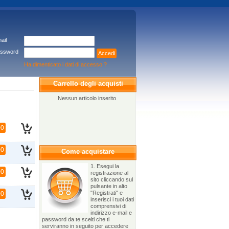
ail
ssword
Accedi
Ha dimenticato i dati di accesso ?
Carrello degli acquisti
Nessun articolo inserito
00
00
Come acquistare
1. Esegui la
00
registrazione al
sito cliccando sul
pulsante in alto
"Registrati" e
00
inserisci i tuoi dati
comprensivi di
indirizzo e-mail e
password da te scelti che ti
serviranno in seguito per accedere