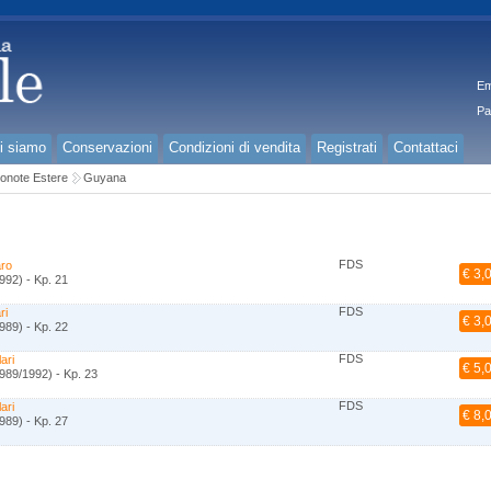
Em
Pa
i siamo
Conservazioni
Condizioni di vendita
Registrati
Contattaci
onote Estere
Guyana
FDS
aro
€ 3,
992) - Kp. 21
FDS
ri
€ 3,
989) - Kp. 22
FDS
lari
€ 5,
989/1992) - Kp. 23
FDS
lari
€ 8,
989) - Kp. 27