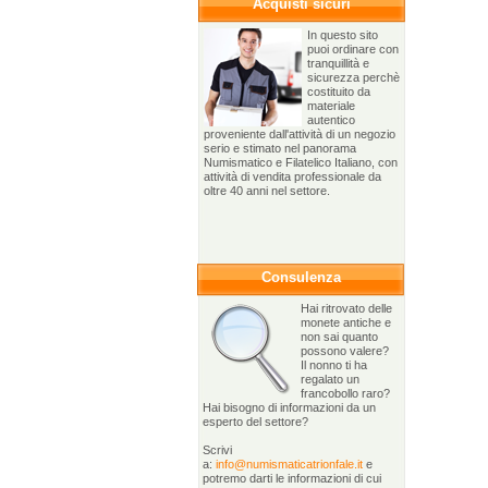
Acquisti sicuri
In questo sito
puoi ordinare con
tranquillità e
sicurezza perchè
costituito da
materiale
autentico
proveniente dall'attività di un negozio
serio e stimato nel panorama
Numismatico e Filatelico Italiano, con
attività di vendita professionale da
oltre 40 anni nel settore.
Consulenza
Hai ritrovato delle
monete antiche e
non sai quanto
possono valere?
Il nonno ti ha
regalato un
francobollo raro?
Hai bisogno di informazioni da un
esperto del settore?
Scrivi
a:
info@numismaticatrionfale.it
e
potremo darti le informazioni di cui