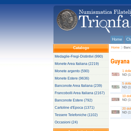
Home
Ch
Catalogo
Home
Banc
Medaglie-Fregi-Distintivi (990)
Guyana
Monete Area Italiana (2219)
Monete argento (590)
1 doll
ND (1
Monete Estere (9636)
5 dolla
Banconote Area Italiana (239)
ND (1
Francobolli Area Italiana (2167)
10 dol
ND (1
Banconote Estere (792)
Cartoline d'Epoca (1371)
20 dol
ND (1
Tessere Telefoniche (1102)
Occasioni (24)