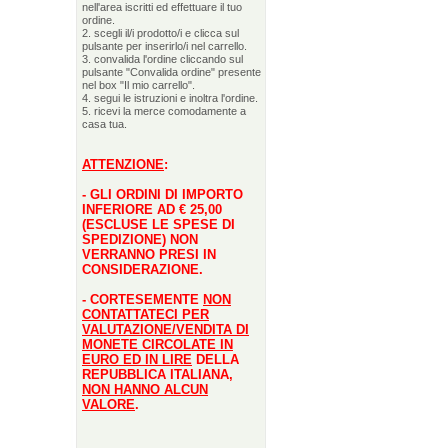
nell'area iscritti ed effettuare il tuo
ordine.
2. scegli il/i prodotto/i e clicca sul
pulsante per inserirlo/i nel carrello.
3. convalida l'ordine cliccando sul
pulsante "Convalida ordine" presente
nel box "Il mio carrello".
4. segui le istruzioni e inoltra l'ordine.
5. ricevi la merce comodamente a
casa tua.
ATTENZIONE
:
- GLI ORDINI DI IMPORTO
INFERIORE AD € 25,00
(ESCLUSE LE SPESE DI
SPEDIZIONE) NON
VERRANNO PRESI IN
CONSIDERAZIONE.
- CORTESEMENTE
NON
CONTATTATECI PER
VALUTAZIONE/VENDITA DI
MONETE CIRCOLATE IN
EURO ED IN LIRE
DELLA
REPUBBLICA ITALIANA,
NON HANNO ALCUN
VALORE
.