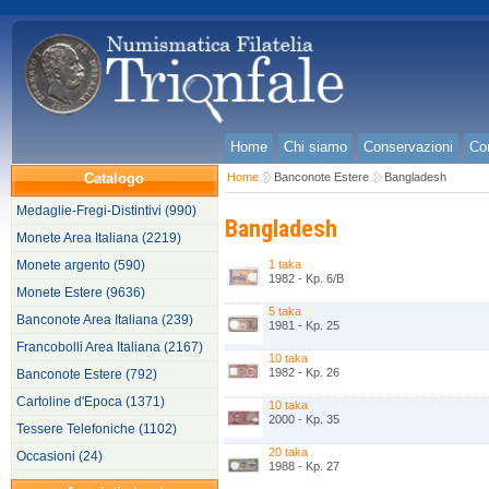
Home
Chi siamo
Conservazioni
Con
Catalogo
Home
Banconote Estere
Bangladesh
Medaglie-Fregi-Distintivi (990)
Bangladesh
Monete Area Italiana (2219)
Monete argento (590)
1 taka
1982 - Kp. 6/B
Monete Estere (9636)
5 taka
Banconote Area Italiana (239)
1981 - Kp. 25
Francobolli Area Italiana (2167)
10 taka
1982 - Kp. 26
Banconote Estere (792)
Cartoline d'Epoca (1371)
10 taka
2000 - Kp. 35
Tessere Telefoniche (1102)
20 taka
Occasioni (24)
1988 - Kp. 27