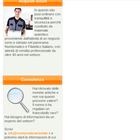
Acquisti sicuri
In questo sito
puoi ordinare con
tranquillità e
sicurezza perchè
costituito da
materiale
autentico
proveniente dall'attività di un negozio
serio e stimato nel panorama
Numismatico e Filatelico Italiano, con
attività di vendita professionale da
oltre 40 anni nel settore.
Consulenza
Hai ritrovato delle
monete antiche e
non sai quanto
possono valere?
Il nonno ti ha
regalato un
francobollo raro?
Hai bisogno di informazioni da un
esperto del settore?
Scrivi
a:
info@numismaticatrionfale.it
e
potremo darti le informazioni di cui