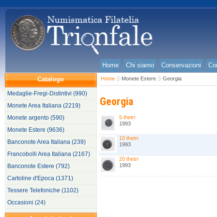
Home
Chi siamo
Conservazioni
Con
Catalogo
Home
Monete Estere
Georgia
Medaglie-Fregi-Distintivi (990)
Georgia
Monete Area Italiana (2219)
Monete argento (590)
5 thetri
1993
Monete Estere (9636)
10 thetri
Banconote Area Italiana (239)
1993
Francobolli Area Italiana (2167)
20 thetri
1993
Banconote Estere (792)
Cartoline d'Epoca (1371)
Tessere Telefoniche (1102)
Occasioni (24)