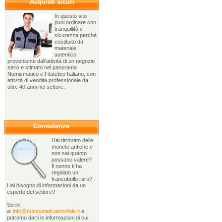
Acquisti sicuri
In questo sito
puoi ordinare con
tranquillità e
sicurezza perchè
costituito da
materiale
autentico
proveniente dall'attività di un negozio
serio e stimato nel panorama
Numismatico e Filatelico Italiano, con
attività di vendita professionale da
oltre 40 anni nel settore.
Consulenza
Hai ritrovato delle
monete antiche e
non sai quanto
possono valere?
Il nonno ti ha
regalato un
francobollo raro?
Hai bisogno di informazioni da un
esperto del settore?
Scrivi
a:
info@numismaticatrionfale.it
e
potremo darti le informazioni di cui