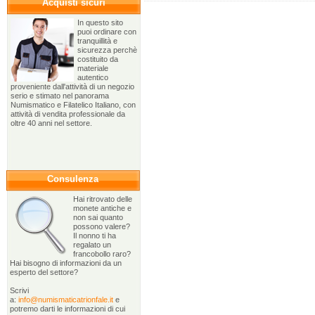
Acquisti sicuri
In questo sito
puoi ordinare con
tranquillità e
sicurezza perchè
costituito da
materiale
autentico
proveniente dall'attività di un negozio
serio e stimato nel panorama
Numismatico e Filatelico Italiano, con
attività di vendita professionale da
oltre 40 anni nel settore.
Consulenza
Hai ritrovato delle
monete antiche e
non sai quanto
possono valere?
Il nonno ti ha
regalato un
francobollo raro?
Hai bisogno di informazioni da un
esperto del settore?
Scrivi
a:
info@numismaticatrionfale.it
e
potremo darti le informazioni di cui