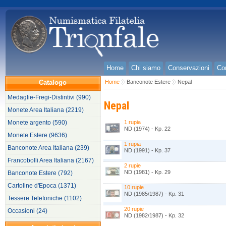
Home
Chi siamo
Conservazioni
Con
Catalogo
Home
Banconote Estere
Nepal
Medaglie-Fregi-Distintivi (990)
Nepal
Monete Area Italiana (2219)
Monete argento (590)
1 rupia
ND (1974) - Kp. 22
Monete Estere (9636)
1 rupia
Banconote Area Italiana (239)
ND (1991) - Kp. 37
Francobolli Area Italiana (2167)
2 rupie
ND (1981) - Kp. 29
Banconote Estere (792)
Cartoline d'Epoca (1371)
10 rupie
ND (1985/1987) - Kp. 31
Tessere Telefoniche (1102)
20 rupie
Occasioni (24)
ND (1982/1987) - Kp. 32