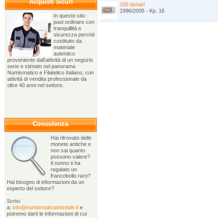
Acquisti sicuri
100 denari
1996/2005 - Kp. 16
In questo sito
puoi ordinare con
tranquillità e
sicurezza perchè
costituito da
materiale
autentico
proveniente dall'attività di un negozio
serio e stimato nel panorama
Numismatico e Filatelico Italiano, con
attività di vendita professionale da
oltre 40 anni nel settore.
Consulenza
Hai ritrovato delle
monete antiche e
non sai quanto
possono valere?
Il nonno ti ha
regalato un
francobollo raro?
Hai bisogno di informazioni da un
esperto del settore?
Scrivi
a:
info@numismaticatrionfale.it
e
potremo darti le informazioni di cui