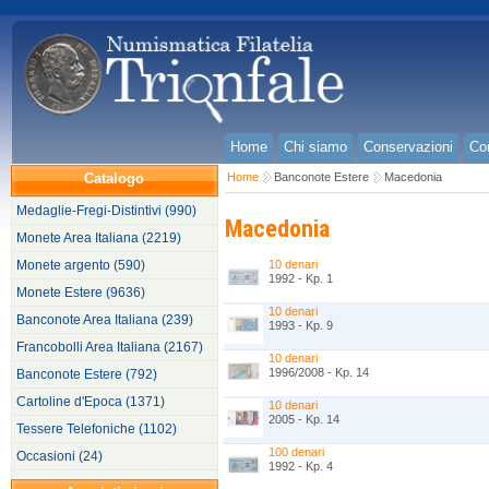
Home
Chi siamo
Conservazioni
Con
Catalogo
Home
Banconote Estere
Macedonia
Medaglie-Fregi-Distintivi (990)
Macedonia
Monete Area Italiana (2219)
Monete argento (590)
10 denari
1992 - Kp. 1
Monete Estere (9636)
10 denari
Banconote Area Italiana (239)
1993 - Kp. 9
Francobolli Area Italiana (2167)
10 denari
1996/2008 - Kp. 14
Banconote Estere (792)
Cartoline d'Epoca (1371)
10 denari
2005 - Kp. 14
Tessere Telefoniche (1102)
100 denari
Occasioni (24)
1992 - Kp. 4