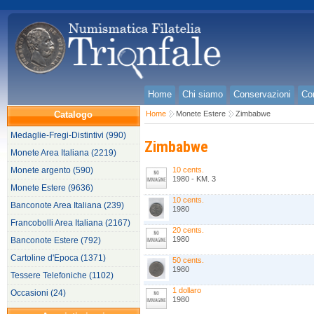
Home
Chi siamo
Conservazioni
Con
Catalogo
Home
Monete Estere
Zimbabwe
Medaglie-Fregi-Distintivi (990)
Zimbabwe
Monete Area Italiana (2219)
Monete argento (590)
10 cents.
1980 - KM. 3
Monete Estere (9636)
10 cents.
Banconote Area Italiana (239)
1980
Francobolli Area Italiana (2167)
20 cents.
1980
Banconote Estere (792)
Cartoline d'Epoca (1371)
50 cents.
1980
Tessere Telefoniche (1102)
1 dollaro
Occasioni (24)
1980