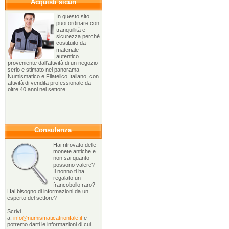
Acquisti sicuri
In questo sito
puoi ordinare con
tranquillità e
sicurezza perchè
costituito da
materiale
autentico
proveniente dall'attività di un negozio
serio e stimato nel panorama
Numismatico e Filatelico Italiano, con
attività di vendita professionale da
oltre 40 anni nel settore.
Consulenza
Hai ritrovato delle
monete antiche e
non sai quanto
possono valere?
Il nonno ti ha
regalato un
francobollo raro?
Hai bisogno di informazioni da un
esperto del settore?
Scrivi
a:
info@numismaticatrionfale.it
e
potremo darti le informazioni di cui