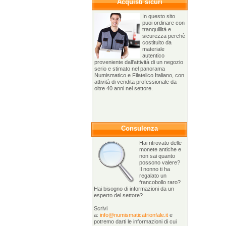
Acquisti sicuri
In questo sito
puoi ordinare con
tranquillità e
sicurezza perchè
costituito da
materiale
autentico
proveniente dall'attività di un negozio
serio e stimato nel panorama
Numismatico e Filatelico Italiano, con
attività di vendita professionale da
oltre 40 anni nel settore.
Consulenza
Hai ritrovato delle
monete antiche e
non sai quanto
possono valere?
Il nonno ti ha
regalato un
francobollo raro?
Hai bisogno di informazioni da un
esperto del settore?
Scrivi
a:
info@numismaticatrionfale.it
e
potremo darti le informazioni di cui