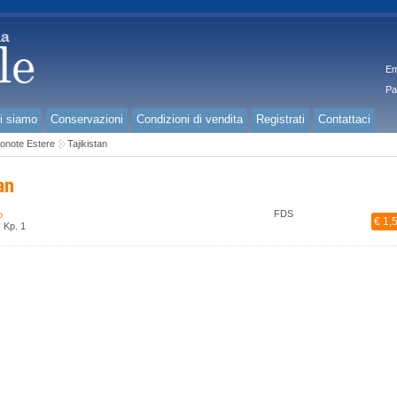
Em
Pa
i siamo
Conservazioni
Condizioni di vendita
Registrati
Contattaci
onote Estere
Tajikistan
an
FDS
o
€ 1,
 Kp. 1