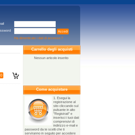
ail
ssword
Accedi
Ha dimenticato i dati di accesso ?
Carrello degli acquisti
Nessun articolo inserito
50
Come acquistare
1. Esegui la
registrazione al
sito cliccando sul
pulsante in alto
"Registrati" e
inserisci i tuoi dati
comprensivi di
indirizzo e-mail e
password da te scelti che ti
serviranno in seguito per accedere