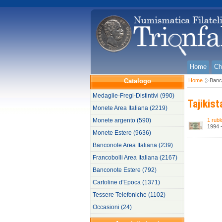
Home
Ch
Catalogo
Home
Banc
Medaglie-Fregi-Distintivi (990)
Tajikist
Monete Area Italiana (2219)
Monete argento (590)
1 rubl
1994 -
Monete Estere (9636)
Banconote Area Italiana (239)
Francobolli Area Italiana (2167)
Banconote Estere (792)
Cartoline d'Epoca (1371)
Tessere Telefoniche (1102)
Occasioni (24)