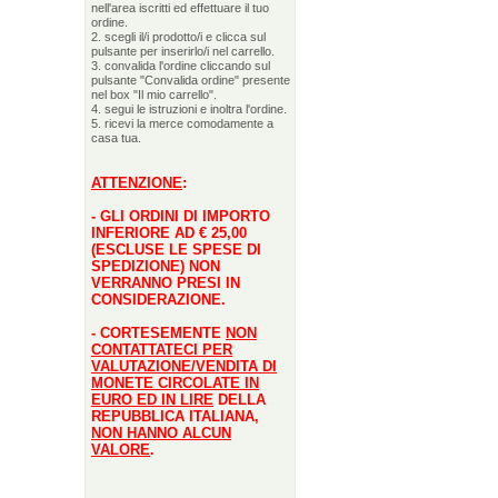
nell'area iscritti ed effettuare il tuo
ordine.
2. scegli il/i prodotto/i e clicca sul
pulsante per inserirlo/i nel carrello.
3. convalida l'ordine cliccando sul
pulsante "Convalida ordine" presente
nel box "Il mio carrello".
4. segui le istruzioni e inoltra l'ordine.
5. ricevi la merce comodamente a
casa tua.
ATTENZIONE
:
- GLI ORDINI DI IMPORTO
INFERIORE AD € 25,00
(ESCLUSE LE SPESE DI
SPEDIZIONE) NON
VERRANNO PRESI IN
CONSIDERAZIONE.
- CORTESEMENTE
NON
CONTATTATECI PER
VALUTAZIONE/VENDITA DI
MONETE CIRCOLATE IN
EURO ED IN LIRE
DELLA
REPUBBLICA ITALIANA,
NON HANNO ALCUN
VALORE
.