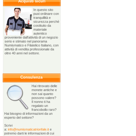
Acquisti sicuri
In questo sito
puoi ordinare con
tranquillità e
sicurezza perchè
costituito da
materiale
autentico
proveniente dall'attività di un negozio
serio e stimato nel panorama
Numismatico e Filatelico Italiano, con
attività di vendita professionale da
oltre 40 anni nel settore.
Consulenza
Hai ritrovato delle
monete antiche e
non sai quanto
possono valere?
Il nonno ti ha
regalato un
francobollo raro?
Hai bisogno di informazioni da un
esperto del settore?
Scrivi
a:
info@numismaticatrionfale.it
e
potremo darti le informazioni di cui