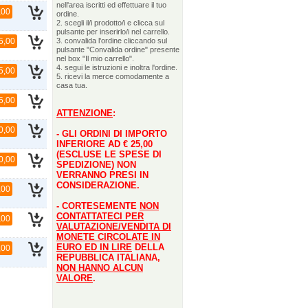
nell'area iscritti ed effettuare il tuo
,00
ordine.
2. scegli il/i prodotto/i e clicca sul
pulsante per inserirlo/i nel carrello.
5,00
3. convalida l'ordine cliccando sul
pulsante "Convalida ordine" presente
nel box "Il mio carrello".
4. segui le istruzioni e inoltra l'ordine.
5,00
5. ricevi la merce comodamente a
casa tua.
5,00
ATTENZIONE
:
0,00
- GLI ORDINI DI IMPORTO
INFERIORE AD € 25,00
(ESCLUSE LE SPESE DI
0,00
SPEDIZIONE) NON
VERRANNO PRESI IN
CONSIDERAZIONE.
,00
- CORTESEMENTE
NON
CONTATTATECI PER
,00
VALUTAZIONE/VENDITA DI
MONETE CIRCOLATE IN
EURO ED IN LIRE
DELLA
,00
REPUBBLICA ITALIANA,
NON HANNO ALCUN
VALORE
.