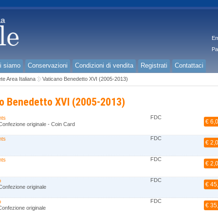
Em
Pa
i siamo
Conservazioni
Condizioni di vendita
Registrati
Contattaci
e Area Italiana
Vaticano Benedetto XVI (2005-2013)
o Benedetto XVI (2005-2013)
FDC
nts
€ 6,
onfezione originale - Coin Card
FDC
nts
€ 2,
FDC
nts
€ 2,
FDC
o
€ 45
onfezione originale
FDC
o
€ 35
onfezione originale