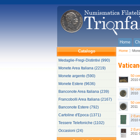
Home
Ch
Catalogo
Home
Monet
Medaglie-Fregi-Distintivi (990)
Vatican
Monete Area Italiana (2219)
Monete argento (590)
50 ce
2010 C
Monete Estere (9636)
50 ce
Banconote Area Italiana (239)
2010
Francobolli Area Italiana (2167)
50 ce
2011
Banconote Estere (792)
Cartoline d'Epoca (1371)
2 Eur
2010 C
Tessere Telefoniche (1102)
2 Eur
Occasioni (24)
2011 C