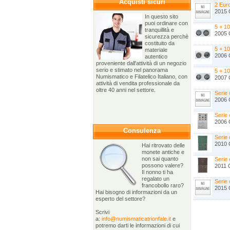
Acquisti sicuri
2 Eur
2015 C
In questo sito
puoi ordinare con
5 + 1
tranquillità e
2005 C
sicurezza perchè
costituito da
5 + 1
materiale
2006 C
autentico
proveniente dall'attività di un negozio
serio e stimato nel panorama
5 + 1
Numismatico e Filatelico Italiano, con
2007 C
attività di vendita professionale da
oltre 40 anni nel settore.
Serie
2006 C
Serie
2006 C
Consulenza
Serie
2010 C
Hai ritrovato delle
monete antiche e
non sai quanto
Serie
possono valere?
2011 C
Il nonno ti ha
regalato un
Serie
francobollo raro?
2015 C
Hai bisogno di informazioni da un
esperto del settore?
Scrivi
a:
info@numismaticatrionfale.it
e
potremo darti le informazioni di cui