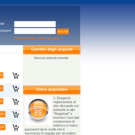
ail
ssword
Accedi
Ha dimenticato i dati di accesso ?
Carrello degli acquisti
Nessun articolo inserito
00
00
Come acquistare
1. Esegui la
00
registrazione al
sito cliccando sul
pulsante in alto
"Registrati" e
,00
inserisci i tuoi dati
comprensivi di
indirizzo e-mail e
,00
password da te scelti che ti
serviranno in seguito per accedere