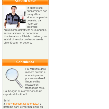
Acquisti sicuri
In questo sito
puoi ordinare con
tranquillità e
sicurezza perchè
costituito da
materiale
autentico
proveniente dall'attività di un negozio
serio e stimato nel panorama
Numismatico e Filatelico Italiano, con
attività di vendita professionale da
oltre 40 anni nel settore.
Consulenza
Hai ritrovato delle
monete antiche e
non sai quanto
possono valere?
Il nonno ti ha
regalato un
francobollo raro?
Hai bisogno di informazioni da un
esperto del settore?
Scrivi
a:
info@numismaticatrionfale.it
e
potremo darti le informazioni di cui