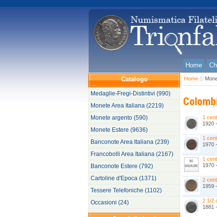
Home
Ch
Catalogo
Home
Mone
Medaglie-Fregi-Distintivi (990)
Colomb
Monete Area Italiana (2219)
Monete argento (590)
1 cent
1920 
Monete Estere (9636)
1 cent
Banconote Area Italiana (239)
1970 
Francobolli Area Italiana (2167)
1 cent
1970 
Banconote Estere (792)
Cartoline d'Epoca (1371)
2 cent
1959 
Tessere Telefoniche (1102)
2 1/2 
Occasioni (24)
1881 