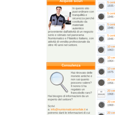
Acquisti sicuri
5 cent
1935 
In questo sito
puoi ordinare con
5 cent
tranquillità e
1946 -
sicurezza perchè
costituito da
5 cent
materiale
1946 
autentico
proveniente dall'attività di un negozio
serio e stimato nel panorama
5 cent
Numismatico e Filatelico Italiano, con
1946 
attività di vendita professionale da
oltre 40 anni nel settore.
10 ce
1963 
10 ce
1964 
Consulenza
10 ce
1975
Hai ritrovato delle
monete antiche e
non sai quanto
20 ce
possono valere?
1956 
Il nonno ti ha
regalato un
20 ce
francobollo raro?
1968 
Hai bisogno di informazioni da un
esperto del settore?
20 ce
1969 
Scrivi
a:
info@numismaticatrionfale.it
e
potremo darti le informazioni di cui
20 ce