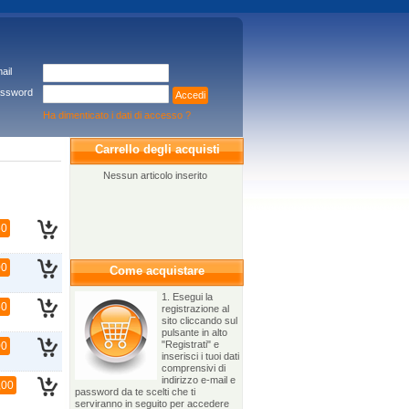
ail
ssword
Accedi
Ha dimenticato i dati di accesso ?
Carrello degli acquisti
Nessun articolo inserito
50
00
Come acquistare
1. Esegui la
50
registrazione al
sito cliccando sul
pulsante in alto
"Registrati" e
00
inserisci i tuoi dati
comprensivi di
indirizzo e-mail e
,00
password da te scelti che ti
serviranno in seguito per accedere