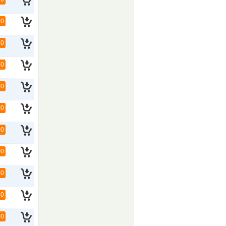
50
50
00
00
00
00
00
50
50
00