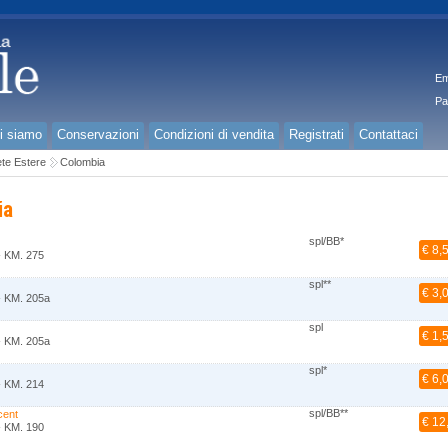
Em
Pa
i siamo
Conservazioni
Condizioni di vendita
Registrati
Contattaci
te Estere
Colombia
ia
spl/BB*
€ 8,
- KM. 275
spl**
€ 3,
- KM. 205a
spl
€ 1,
- KM. 205a
spl*
€ 6,
- KM. 214
spl/BB**
cent
€ 12
- KM. 190