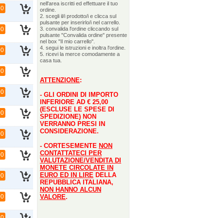
nell'area iscritti ed effettuare il tuo
50
ordine.
2. scegli il/i prodotto/i e clicca sul
pulsante per inserirlo/i nel carrello.
00
3. convalida l'ordine cliccando sul
pulsante "Convalida ordine" presente
nel box "Il mio carrello".
4. segui le istruzioni e inoltra l'ordine.
00
5. ricevi la merce comodamente a
casa tua.
00
ATTENZIONE
:
00
- GLI ORDINI DI IMPORTO
INFERIORE AD € 25,00
(ESCLUSE LE SPESE DI
00
SPEDIZIONE) NON
VERRANNO PRESI IN
CONSIDERAZIONE.
00
- CORTESEMENTE
NON
CONTATTATECI PER
00
VALUTAZIONE/VENDITA DI
MONETE CIRCOLATE IN
EURO ED IN LIRE
DELLA
00
REPUBBLICA ITALIANA,
NON HANNO ALCUN
00
VALORE
.
50