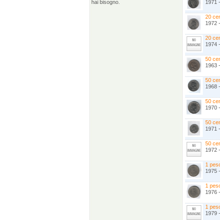
hai bisogno.
1971 
20 ce
1972 
20 ce
1974 
50 ce
1963 
50 ce
1968 
50 ce
1970 
50 ce
1971 
50 ce
1972 
1 pes
1975 -
1 pes
1976 
1 pes
1979 