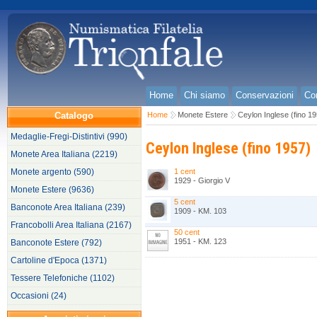
Home
Chi siamo
Conservazioni
Con
Catalogo
Home
Monete Estere
Ceylon Inglese (fino 1
Medaglie-Fregi-Distintivi (990)
Ceylon Inglese (fino 1957)
Monete Area Italiana (2219)
Monete argento (590)
1 cent
1929 - Giorgio V
Monete Estere (9636)
5 cent
Banconote Area Italiana (239)
1909 - KM. 103
Francobolli Area Italiana (2167)
50 cent
1951 - KM. 123
Banconote Estere (792)
Cartoline d'Epoca (1371)
Tessere Telefoniche (1102)
Occasioni (24)