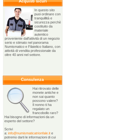
Acquisti sicuri
In questo sito
puoi ordinare con
tranquillità e
sicurezza perchè
costituito da
materiale
autentico
proveniente dall'attività di un negozio
serio e stimato nel panorama
Numismatico e Filatelico Italiano, con
attività di vendita professionale da
oltre 40 anni nel settore.
Consulenza
Hai ritrovato delle
monete antiche e
non sai quanto
possono valere?
Il nonno ti ha
regalato un
francobollo raro?
Hai bisogno di informazioni da un
esperto del settore?
Scrivi
a:
info@numismaticatrionfale.it
e
potremo darti le informazioni di cui