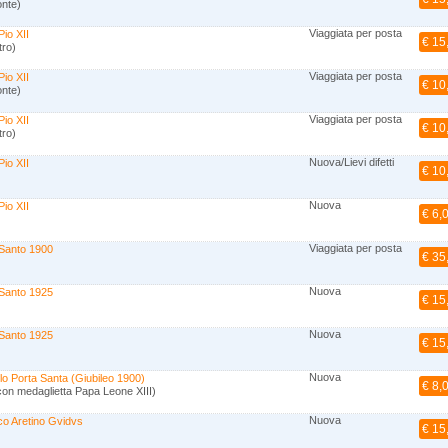
onte)
Viaggiata per posta
io XII
€ 15
tro)
Viaggiata per posta
io XII
€ 10
onte)
Viaggiata per posta
io XII
€ 10
tro)
Nuova/Lievi difetti
io XII
€ 10
Nuova
io XII
€ 6,
Viaggiata per posta
Santo 1900
€ 35
Nuova
Santo 1925
€ 15
Nuova
Santo 1925
€ 15
Nuova
lo Porta Santa (Giubileo 1900)
€ 8,
con medaglietta Papa Leone XIII)
Nuova
o Aretino Gvidvs
€ 15