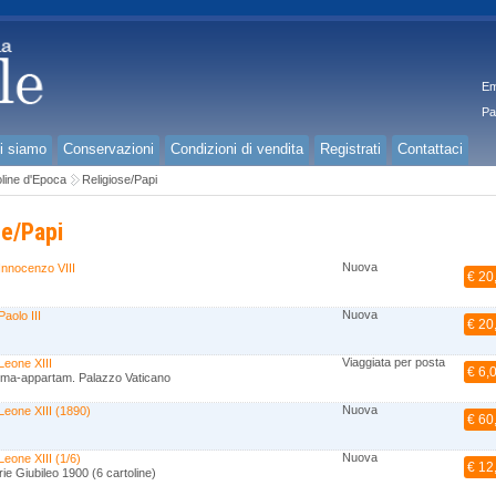
Em
Pa
i siamo
Conservazioni
Condizioni di vendita
Registrati
Contattaci
line d'Epoca
Religiose/Papi
se/Papi
Nuova
Innocenzo VIII
€ 20
Nuova
aolo III
€ 20
Viaggiata per posta
Leone XIII
€ 6,
oma-appartam. Palazzo Vaticano
Nuova
Leone XIII (1890)
€ 60
Nuova
eone XIII (1/6)
€ 12
rie Giubileo 1900 (6 cartoline)