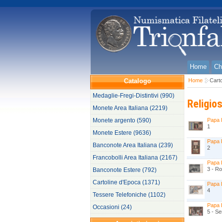
Home
Ch
Catalogo
Home
Carto
Medaglie-Fregi-Distintivi (990)
Religio
Monete Area Italiana (2219)
Monete argento (590)
Papa 
1
Monete Estere (9636)
Papa P
Banconote Area Italiana (239)
2
Francobolli Area Italiana (2167)
Papa 
3 - R
Banconote Estere (792)
Cartoline d'Epoca (1371)
Papa 
4
Tessere Telefoniche (1102)
Papa L
Occasioni (24)
5 - Se