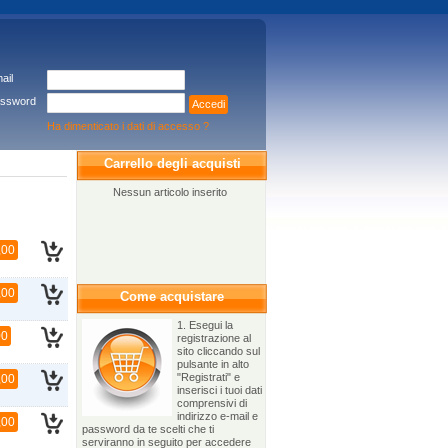
ail
ssword
Accedi
Ha dimenticato i dati di accesso ?
Carrello degli acquisti
Nessun articolo inserito
,00
,00
Come acquistare
1. Esegui la
00
registrazione al
sito cliccando sul
pulsante in alto
"Registrati" e
,00
inserisci i tuoi dati
comprensivi di
indirizzo e-mail e
,00
password da te scelti che ti
serviranno in seguito per accedere