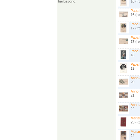
hai bisogno.
16 (fr
Papa P
16 (re
Papa P
17 (fr
Papa P
17 (re
Papa P
18
Papa P
19
Anno 
20
Anno 
21
Anno 
22
Martel
23 - (
Monac
24