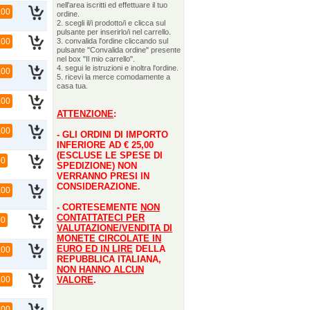
nell'area iscritti ed effettuare il tuo
,00
ordine.
2. scegli il/i prodotto/i e clicca sul
pulsante per inserirlo/i nel carrello.
,00
3. convalida l'ordine cliccando sul
pulsante "Convalida ordine" presente
nel box "Il mio carrello".
4. segui le istruzioni e inoltra l'ordine.
,00
5. ricevi la merce comodamente a
casa tua.
,00
ATTENZIONE
:
,00
- GLI ORDINI DI IMPORTO
INFERIORE AD € 25,00
(ESCLUSE LE SPESE DI
00
SPEDIZIONE) NON
VERRANNO PRESI IN
CONSIDERAZIONE.
,00
- CORTESEMENTE
NON
CONTATTATECI PER
00
VALUTAZIONE/VENDITA DI
MONETE CIRCOLATE IN
EURO ED IN LIRE
DELLA
,00
REPUBBLICA ITALIANA,
NON HANNO ALCUN
,00
VALORE
.
,00