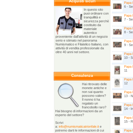
Acquisti sicuri
Papa L
6 - Se
In questo sito
puoi ordinare con
Papa L
tranquillità e
7 - Se
sicurezza perchè
costituito da
Papa L
materiale
8 - Se
autentico
proveniente dall'attività di un negozio
serio e stimato nel panorama
Papa L
Numismatico e Filatelico Italiano, con
9 - Se
attività di vendita professionale da
oltre 40 anni nel settore.
Papa L
10 - S
Papa 
11
Consulenza
Papa 
12
Hai ritrovato delle
monete antiche e
non sai quanto
Papa 
possono valere?
13 - N
Il nonno ti ha
regalato un
Papa 
francobollo raro?
14 - 
Hai bisogno di informazioni da un
esperto del settore?
Papa 
15 - 
Scrivi
a:
info@numismaticatrionfale.it
e
potremo darti le informazioni di cui
Papa P