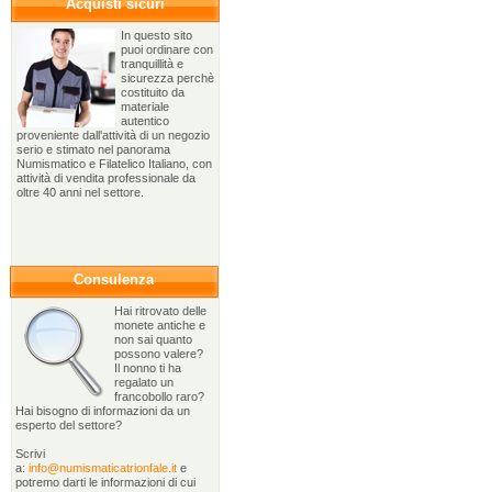
Acquisti sicuri
In questo sito
puoi ordinare con
tranquillità e
sicurezza perchè
costituito da
materiale
autentico
proveniente dall'attività di un negozio
serio e stimato nel panorama
Numismatico e Filatelico Italiano, con
attività di vendita professionale da
oltre 40 anni nel settore.
Consulenza
Hai ritrovato delle
monete antiche e
non sai quanto
possono valere?
Il nonno ti ha
regalato un
francobollo raro?
Hai bisogno di informazioni da un
esperto del settore?
Scrivi
a:
info@numismaticatrionfale.it
e
potremo darti le informazioni di cui