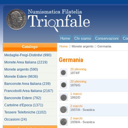
Home
Chi siamo
Conservazioni
Con
Catalogo
Home
Monete argento
Germania
Medaglie-Fregi-Distintivi (990)
Germania
Monete Area Italiana (2219)
Monete argento (590)
20 pfenning
1874/F
Monete Estere (9636)
20 pfenning
Banconote Area Italiana (239)
1876/G
Francobolli Area Italiana (2167)
1 marco
1892/D
Banconote Estere (792)
Cartoline d'Epoca (1371)
2 marchi
1937/A - Svastica
Tessere Telefoniche (1102)
2 marchi
Occasioni (24)
1939/A - Svastica