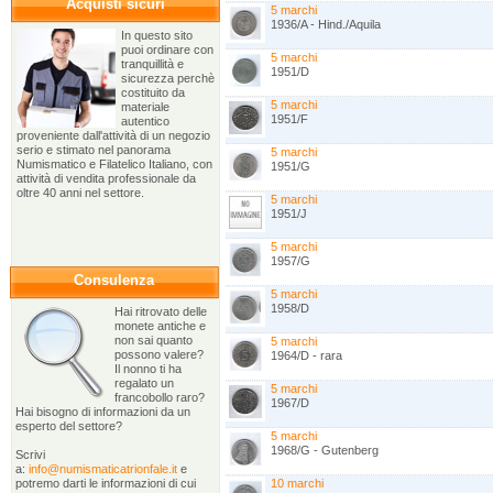
Acquisti sicuri
5 marchi
1936/A - Hind./Aquila
In questo sito
puoi ordinare con
5 marchi
tranquillità e
1951/D
sicurezza perchè
costituito da
5 marchi
materiale
1951/F
autentico
proveniente dall'attività di un negozio
serio e stimato nel panorama
5 marchi
Numismatico e Filatelico Italiano, con
1951/G
attività di vendita professionale da
oltre 40 anni nel settore.
5 marchi
1951/J
5 marchi
1957/G
Consulenza
5 marchi
1958/D
Hai ritrovato delle
monete antiche e
non sai quanto
5 marchi
possono valere?
1964/D - rara
Il nonno ti ha
regalato un
5 marchi
francobollo raro?
1967/D
Hai bisogno di informazioni da un
esperto del settore?
5 marchi
1968/G - Gutenberg
Scrivi
a:
info@numismaticatrionfale.it
e
potremo darti le informazioni di cui
10 marchi