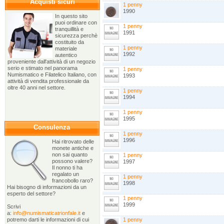
Acquisti sicuri
1 penny
1990
In questo sito
puoi ordinare con
1 penny
tranquillità e
1991
sicurezza perchè
costituito da
1 penny
materiale
1992
autentico
proveniente dall'attività di un negozio
serio e stimato nel panorama
1 penny
Numismatico e Filatelico Italiano, con
1993
attività di vendita professionale da
oltre 40 anni nel settore.
1 penny
1994
1 penny
1995
Consulenza
1 penny
1996
Hai ritrovato delle
monete antiche e
non sai quanto
1 penny
possono valere?
1997
Il nonno ti ha
regalato un
1 penny
francobollo raro?
1998
Hai bisogno di informazioni da un
esperto del settore?
1 penny
1999
Scrivi
a:
info@numismaticatrionfale.it
e
potremo darti le informazioni di cui
1 penny