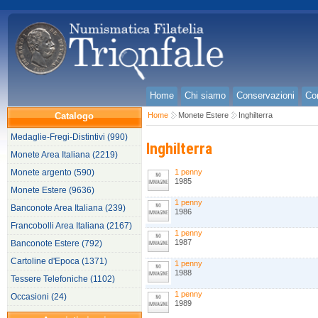
Home
Chi siamo
Conservazioni
Con
Catalogo
Home
Monete Estere
Inghilterra
Medaglie-Fregi-Distintivi (990)
Inghilterra
Monete Area Italiana (2219)
Monete argento (590)
1 penny
1985
Monete Estere (9636)
1 penny
Banconote Area Italiana (239)
1986
Francobolli Area Italiana (2167)
1 penny
1987
Banconote Estere (792)
Cartoline d'Epoca (1371)
1 penny
1988
Tessere Telefoniche (1102)
1 penny
Occasioni (24)
1989