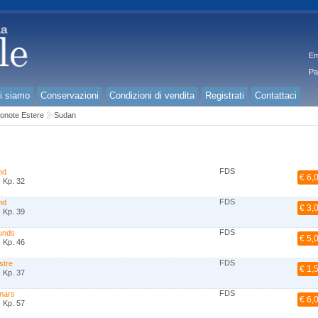
Em
Pa
i siamo
Conservazioni
Condizioni di vendita
Registrati
Contattaci
onote Estere
Sudan
FDS
nd
€ 6,
 Kp. 32
FDS
nd
€ 3,
 Kp. 39
FDS
unds
€ 5,
 Kp. 46
FDS
stre
€ 1,
 Kp. 37
FDS
inars
€ 6,
 Kp. 57