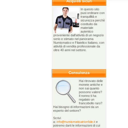
Acquisti sicuri
In questo sito
puoi ordinare con
tranquillità e
sicurezza perchè
costituito da
materiale
autentico
proveniente dall'attività di un negozio
serio e stimato nel panorama
Numismatico e Filatelico Italiano, con
attività di vendita professionale da
oltre 40 anni nel settore.
Consulenza
Hai ritrovato delle
monete antiche e
non sai quanto
possono valere?
Il nonno ti ha
regalato un
francobollo raro?
Hai bisogno di informazioni da un
esperto del settore?
Scrivi
a:
info@numismaticatrionfale.it
e
potremo darti le informazioni di cui