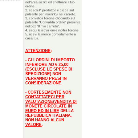
nell'area iscritti ed effettuare il tuo
ordine.
2. scegli il/i prodotto/i e clicca sul
pulsante per inserirlo/i nel carrello.
3. convalida l'ordine cliccando sul
pulsante "Convalida ordine" presente
nel box "Il mio carrello".
4. segui le istruzioni e inoltra l'ordine.
5. ricevi la merce comodamente a
casa tua.
ATTENZIONE
:
- GLI ORDINI DI IMPORTO
INFERIORE AD € 25,00
(ESCLUSE LE SPESE DI
SPEDIZIONE) NON
VERRANNO PRESI IN
CONSIDERAZIONE.
- CORTESEMENTE
NON
CONTATTATECI PER
VALUTAZIONE/VENDITA DI
MONETE CIRCOLATE IN
EURO ED IN LIRE
DELLA
REPUBBLICA ITALIANA,
NON HANNO ALCUN
VALORE
.