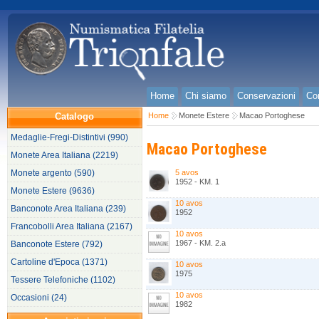
Home
Chi siamo
Conservazioni
Con
Catalogo
Home
Monete Estere
Macao Portoghese
Medaglie-Fregi-Distintivi (990)
Macao Portoghese
Monete Area Italiana (2219)
Monete argento (590)
5 avos
1952 - KM. 1
Monete Estere (9636)
10 avos
Banconote Area Italiana (239)
1952
Francobolli Area Italiana (2167)
10 avos
1967 - KM. 2.a
Banconote Estere (792)
Cartoline d'Epoca (1371)
10 avos
1975
Tessere Telefoniche (1102)
10 avos
Occasioni (24)
1982