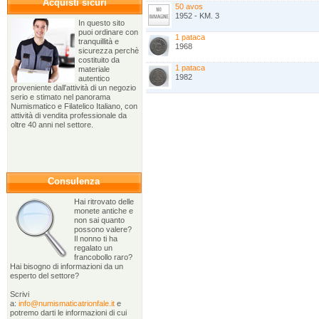
Acquisti sicuri
50 avos
1952 - KM. 3
In questo sito
puoi ordinare con
1 pataca
tranquillità e
1968
sicurezza perchè
costituito da
1 pataca
materiale
1982
autentico
proveniente dall'attività di un negozio
serio e stimato nel panorama
Numismatico e Filatelico Italiano, con
attività di vendita professionale da
oltre 40 anni nel settore.
Consulenza
Hai ritrovato delle
monete antiche e
non sai quanto
possono valere?
Il nonno ti ha
regalato un
francobollo raro?
Hai bisogno di informazioni da un
esperto del settore?
Scrivi
a:
info@numismaticatrionfale.it
e
potremo darti le informazioni di cui