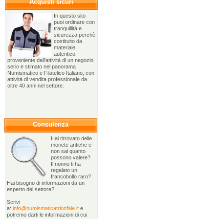
Acquisti sicuri
In questo sito
puoi ordinare con
tranquillità e
sicurezza perchè
costituito da
materiale
autentico
proveniente dall'attività di un negozio
serio e stimato nel panorama
Numismatico e Filatelico Italiano, con
attività di vendita professionale da
oltre 40 anni nel settore.
Consulenza
Hai ritrovato delle
monete antiche e
non sai quanto
possono valere?
Il nonno ti ha
regalato un
francobollo raro?
Hai bisogno di informazioni da un
esperto del settore?
Scrivi
a:
info@numismaticatrionfale.it
e
potremo darti le informazioni di cui