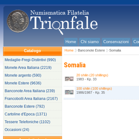
Home
Chi siamo
Conservazioni
Con
Catalogo
Home
Banconote Estere
Somalia
Medaglie-Fregi-Distintivi (990)
Somalia
Monete Area Italiana (2219)
Monete argento (590)
20 shilin (20 shillings)
1983 - Kp. 33
Monete Estere (9636)
100 shilin (100 shillings)
Banconote Area Italiana (239)
1986/1987 - Kp. 35
Francobolli Area Italiana (2167)
Banconote Estere (792)
Cartoline d'Epoca (1371)
Tessere Telefoniche (1102)
Occasioni (24)