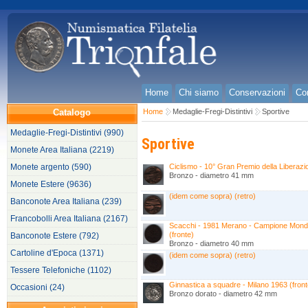
Home
Chi siamo
Conservazioni
Con
Catalogo
Home
Medaglie-Fregi-Distintivi
Sportive
Medaglie-Fregi-Distintivi (990)
Sportive
Monete Area Italiana (2219)
Monete argento (590)
Ciclismo - 10° Gran Premio della Liberazi
Bronzo - diametro 41 mm
Monete Estere (9636)
(idem come sopra) (retro)
Banconote Area Italiana (239)
Francobolli Area Italiana (2167)
Scacchi - 1981 Merano - Campione Mondi
(fronte)
Banconote Estere (792)
Bronzo - diametro 40 mm
Cartoline d'Epoca (1371)
(idem come sopra) (retro)
Tessere Telefoniche (1102)
Ginnastica a squadre - Milano 1963 (front
Occasioni (24)
Bronzo dorato - diametro 42 mm