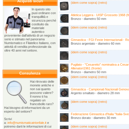
Acquisti sicuri
(idem come sopra) (retro)
In questo sito
puoi ordinare con
Atletica Leggera - UISP Grosseto 1968 (f
tranquillità e
Bronzo - diametro 50 mm
sicurezza perchè
costituito da
(idem come sopra) (retro)
materiale
autentico
proveniente dall'attività di un negozio
serio e stimato nel panorama
Ginnastica - FGI Feste Internazionali - R
Numismatico e Filatelico Italiano, con
Bronzo argentato - diametro 60 mm
attività di vendita professionale da
oltre 40 anni nel settore.
(idem come sopra) (retro)
Pugilato - "Cesaretto" nominativa a Cesar
Allenatori1961 (fronte)
Bronzo - diametro 50 mm
Consulenza
(idem come sopra) (retro)
Hai ritrovato delle
monete antiche e
non sai quanto
Ginnastica - Campionati Nazionali Genova
possono valere?
Argento smaltato - diametro 28 mm
Il nonno ti ha
regalato un
(idem come sopra) (retro)
francobollo raro?
Hai bisogno di informazioni da un
esperto del settore?
Federazione Ginnastica d'Italia "Italia-Sve
Bronzo dorato - diametro 30 mm
Scrivi
a:
info@numismaticatrionfale.it
e
potremo darti le informazioni di cui
(idem come sopra) (retro)