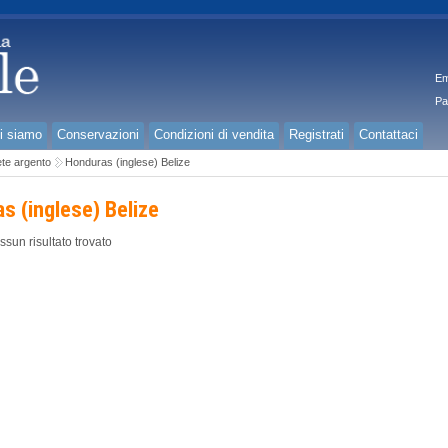
Em
Pa
i siamo
Conservazioni
Condizioni di vendita
Registrati
Contattaci
te argento
Honduras (inglese) Belize
s (inglese) Belize
ssun risultato trovato