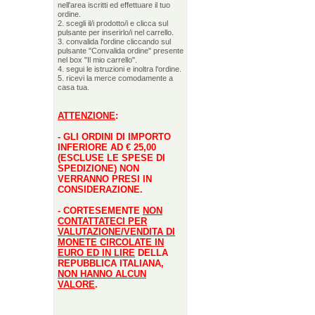
nell'area iscritti ed effettuare il tuo
ordine.
2. scegli il/i prodotto/i e clicca sul
pulsante per inserirlo/i nel carrello.
3. convalida l'ordine cliccando sul
pulsante "Convalida ordine" presente
nel box "Il mio carrello".
4. segui le istruzioni e inoltra l'ordine.
5. ricevi la merce comodamente a
casa tua.
ATTENZIONE
:
- GLI ORDINI DI IMPORTO
INFERIORE AD € 25,00
(ESCLUSE LE SPESE DI
SPEDIZIONE) NON
VERRANNO PRESI IN
CONSIDERAZIONE.
- CORTESEMENTE
NON
CONTATTATECI PER
VALUTAZIONE/VENDITA DI
MONETE CIRCOLATE IN
EURO ED IN LIRE
DELLA
REPUBBLICA ITALIANA,
NON HANNO ALCUN
VALORE
.