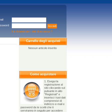
ail
ssword
Accedi
Ha dimenticato i dati di accesso ?
Carrello degli acquisti
Nessun articolo inserito
Come acquistare
1. Esegui la
registrazione al
sito cliccando sul
pulsante in alto
"Registrati" e
inserisci i tuoi dati
comprensivi di
indirizzo e-mail e
password da te scelti che ti
serviranno in seguito per accedere