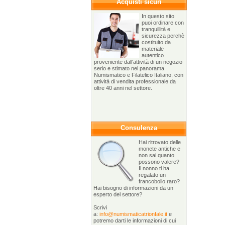
Acquisti sicuri
In questo sito
puoi ordinare con
tranquillità e
sicurezza perchè
costituito da
materiale
autentico
proveniente dall'attività di un negozio
serio e stimato nel panorama
Numismatico e Filatelico Italiano, con
attività di vendita professionale da
oltre 40 anni nel settore.
Consulenza
Hai ritrovato delle
monete antiche e
non sai quanto
possono valere?
Il nonno ti ha
regalato un
francobollo raro?
Hai bisogno di informazioni da un
esperto del settore?
Scrivi
a:
info@numismaticatrionfale.it
e
potremo darti le informazioni di cui