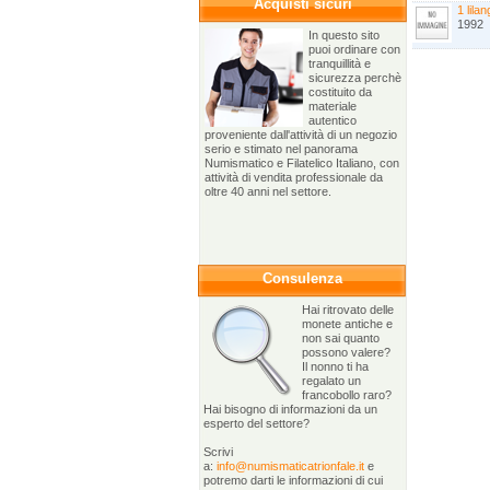
Acquisti sicuri
1 lilan
1992
In questo sito
puoi ordinare con
tranquillità e
sicurezza perchè
costituito da
materiale
autentico
proveniente dall'attività di un negozio
serio e stimato nel panorama
Numismatico e Filatelico Italiano, con
attività di vendita professionale da
oltre 40 anni nel settore.
Consulenza
Hai ritrovato delle
monete antiche e
non sai quanto
possono valere?
Il nonno ti ha
regalato un
francobollo raro?
Hai bisogno di informazioni da un
esperto del settore?
Scrivi
a:
info@numismaticatrionfale.it
e
potremo darti le informazioni di cui