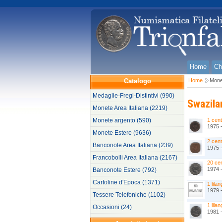
Home
Ch
Catalogo
Home
Mone
Medaglie-Fregi-Distintivi (990)
Swazila
Monete Area Italiana (2219)
Monete argento (590)
1 cent
1975 
Monete Estere (9636)
2 cen
Banconote Area Italiana (239)
1975 
Francobolli Area Italiana (2167)
20 cen
1974 
Banconote Estere (792)
Cartoline d'Epoca (1371)
1 lilan
1979 
Tessere Telefoniche (1102)
1 lilan
Occasioni (24)
1981 