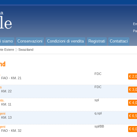
Em
Pa
i siamo
Conservazioni
Condizioni di vendita
Registrati
Contattaci
te Estere
Swaziland
nd
FDC
.
€ 2,
- FAO - KM. 21
FDC
ts
€ 3,
- KM. 22
spl
ts.
€ 4,
- KM. 11
q.spl
geni
€ 6,
- KM. 13
spl/BB
geni
€ 6,
- FAO - KM. 32