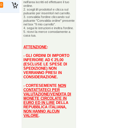
nell'area iscritti ed effettuare il tuo
50
ordine.
2. scegli il/i prodotto/i e clicca sul
pulsante per inserirlo/i nel carrello.
3. convalida l'ordine cliccando sul
pulsante "Convalida ordine" presente
nel box "Il mio carrello".
4. segui le istruzioni e inoltra l'ordine.
5. ricevi la merce comodamente a
casa tua.
ATTENZIONE
:
- GLI ORDINI DI IMPORTO
INFERIORE AD € 25,00
(ESCLUSE LE SPESE DI
SPEDIZIONE) NON
VERRANNO PRESI IN
CONSIDERAZIONE.
- CORTESEMENTE
NON
CONTATTATECI PER
VALUTAZIONE/VENDITA DI
MONETE CIRCOLATE IN
EURO ED IN LIRE
DELLA
REPUBBLICA ITALIANA,
NON HANNO ALCUN
VALORE
.