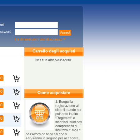
ail
ssword
Accedi
Ha dimenticato i dati di accesso ?
Carrello degli acquisti
Nessun articolo inserito
00
00
Come acquistare
1. Esegui la
00
registrazione al
sito cliccando sul
pulsante in alto
"Registrati" e
50
inserisci i tuoi dati
comprensivi di
indirizzo e-mail e
00
password da te scelti che ti
serviranno in seguito per accedere