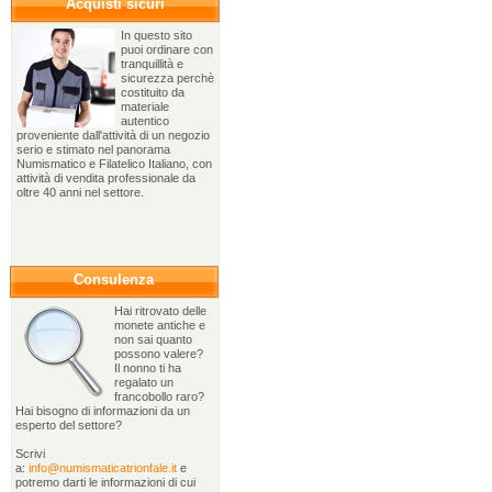
Acquisti sicuri
In questo sito
puoi ordinare con
tranquillità e
sicurezza perchè
costituito da
materiale
autentico
proveniente dall'attività di un negozio
serio e stimato nel panorama
Numismatico e Filatelico Italiano, con
attività di vendita professionale da
oltre 40 anni nel settore.
Consulenza
Hai ritrovato delle
monete antiche e
non sai quanto
possono valere?
Il nonno ti ha
regalato un
francobollo raro?
Hai bisogno di informazioni da un
esperto del settore?
Scrivi
a:
info@numismaticatrionfale.it
e
potremo darti le informazioni di cui