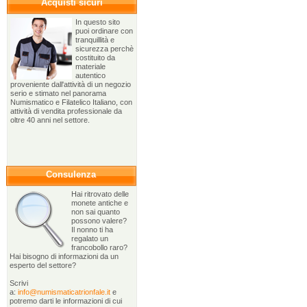
Acquisti sicuri
In questo sito
puoi ordinare con
tranquillità e
sicurezza perchè
costituito da
materiale
autentico
proveniente dall'attività di un negozio
serio e stimato nel panorama
Numismatico e Filatelico Italiano, con
attività di vendita professionale da
oltre 40 anni nel settore.
Consulenza
Hai ritrovato delle
monete antiche e
non sai quanto
possono valere?
Il nonno ti ha
regalato un
francobollo raro?
Hai bisogno di informazioni da un
esperto del settore?
Scrivi
a:
info@numismaticatrionfale.it
e
potremo darti le informazioni di cui