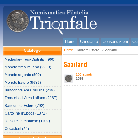
Home
Chi siamo
Conservazioni
Con
Catalogo
Home
Monete Estere
Saarland
Medaglie-Fregi-Distintivi (990)
Saarland
Monete Area Italiana (2219)
Monete argento (590)
100 franchi
1955
Monete Estere (9636)
Banconote Area Italiana (239)
Francobolli Area Italiana (2167)
Banconote Estere (792)
Cartoline d'Epoca (1371)
Tessere Telefoniche (1102)
Occasioni (24)