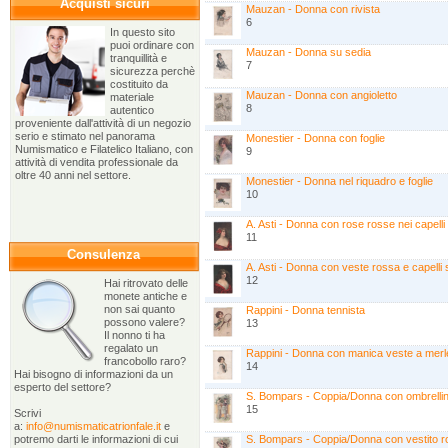
Acquisti sicuri
Mauzan - Donna con rivista
6
In questo sito
puoi ordinare con
Mauzan - Donna su sedia
tranquillità e
7
sicurezza perchè
costituito da
Mauzan - Donna con angioletto
materiale
8
autentico
proveniente dall'attività di un negozio
serio e stimato nel panorama
Monestier - Donna con foglie
Numismatico e Filatelico Italiano, con
9
attività di vendita professionale da
oltre 40 anni nel settore.
Monestier - Donna nel riquadro e foglie
10
A. Asti - Donna con rose rosse nei capelli
11
Consulenza
A. Asti - Donna con veste rossa e capelli s
12
Hai ritrovato delle
monete antiche e
non sai quanto
Rappini - Donna tennista
possono valere?
13
Il nonno ti ha
regalato un
Rappini - Donna con manica veste a merl
francobollo raro?
14
Hai bisogno di informazioni da un
esperto del settore?
S. Bompars - Coppia/Donna con ombrelli
15
Scrivi
a:
info@numismaticatrionfale.it
e
potremo darti le informazioni di cui
S. Bompars - Coppia/Donna con vestito r