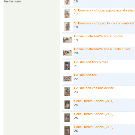
hai bisogno.
16
S. Bompars - Coppia appoggiata alla stac
17
S. Bompars - Coppia/Donna con ombrellin
18
Donna contadina/Mulino e barche
19
Donna contadina/Mulino a vento e fiori
20
Geisha con fiocco rosa
21
Geisha con fiori
22
Geisha con vassoio del the
23
Serie Dorata/Coppia (24-1)
24
Serie Dorata/Coppia (24-2)
25
Serie Dorata/Coppia (24-3)
26