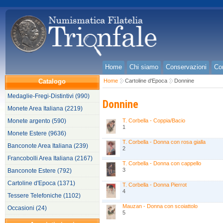
Home
Chi siamo
Conservazioni
Con
Catalogo
Home
Cartoline d'Epoca
Donnine
Medaglie-Fregi-Distintivi (990)
Donnine
Monete Area Italiana (2219)
Monete argento (590)
T. Corbella - Coppia/Bacio
1
Monete Estere (9636)
T. Corbella - Donna con rosa gialla
Banconote Area Italiana (239)
2
Francobolli Area Italiana (2167)
T. Corbella - Donna con cappello
3
Banconote Estere (792)
Cartoline d'Epoca (1371)
T. Corbella - Donna Pierrot
4
Tessere Telefoniche (1102)
Mauzan - Donna con scoiattolo
Occasioni (24)
5