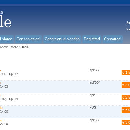
Em
Pa
i siamo
Conservazioni
Condizioni di vendita
Registrati
Contattaci
onote Estere
India
spl/BB
a
€ 1,
1980 - Kp. 77
spl/BB*
e
€ 3,
Kp. 53
spl*
e
€ 2,
976) - Kp. 79
FDS
ie
€ 5,
Kp. 60
spl/BB
ie
€ 3,
Kp. 60