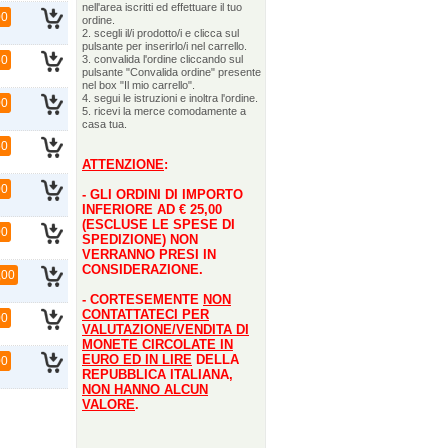
nell'area iscritti ed effettuare il tuo
00
ordine.
2. scegli il/i prodotto/i e clicca sul
pulsante per inserirlo/i nel carrello.
50
3. convalida l'ordine cliccando sul
pulsante "Convalida ordine" presente
nel box "Il mio carrello".
4. segui le istruzioni e inoltra l'ordine.
00
5. ricevi la merce comodamente a
casa tua.
50
ATTENZIONE
:
00
- GLI ORDINI DI IMPORTO
INFERIORE AD € 25,00
(ESCLUSE LE SPESE DI
00
SPEDIZIONE) NON
VERRANNO PRESI IN
CONSIDERAZIONE.
,00
- CORTESEMENTE
NON
CONTATTATECI PER
00
VALUTAZIONE/VENDITA DI
MONETE CIRCOLATE IN
EURO ED IN LIRE
DELLA
00
REPUBBLICA ITALIANA,
NON HANNO ALCUN
VALORE
.