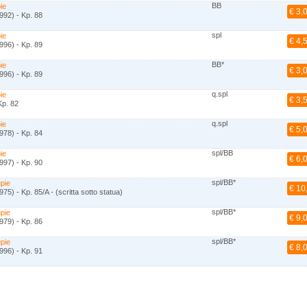
BB
ie
€ 3,
992) - Kp. 88
spl
ie
€ 4,
996) - Kp. 89
BB*
ie
€ 3,
996) - Kp. 89
q.spl
ie
€ 3,
Kp. 82
q.spl
ie
€ 5,
978) - Kp. 84
spl/BB
ie
€ 6,
997) - Kp. 90
spl/BB*
pie
€ 10
75) - Kp. 85/A - (scritta sotto statua)
spl/BB*
pie
€ 9,
979) - Kp. 86
spl/BB*
pie
€ 8,
996) - Kp. 91