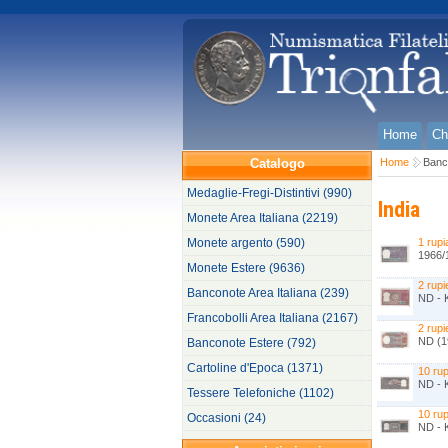
Home
Ch
Catalogo
Home
Banc
Medaglie-Fregi-Distintivi (990)
India
Monete Area Italiana (2219)
Monete argento (590)
1 rupi
1966/
Monete Estere (9636)
2 rupi
Banconote Area Italiana (239)
ND - 
Francobolli Area Italiana (2167)
2 rupi
ND (1
Banconote Estere (792)
Cartoline d'Epoca (1371)
10 rup
ND - 
Tessere Telefoniche (1102)
10 rup
Occasioni (24)
ND - 