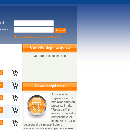
ail
ssword
Accedi
Ha dimenticato i dati di accesso ?
Carrello degli acquisti
Nessun articolo inserito
50
00
Come acquistare
1. Esegui la
50
registrazione al
sito cliccando sul
pulsante in alto
"Registrati" e
00
inserisci i tuoi dati
comprensivi di
indirizzo e-mail e
00
password da te scelti che ti
serviranno in seguito per accedere