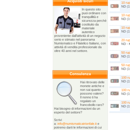
Acquisti sicuri
10 rup
ND (1
In questo sito
puoi ordinare con
10 rup
tranquillità e
ND (1
sicurezza perchè
costituito da
10 rup
materiale
ND (1
autentico
proveniente dall'attività di un negozio
serio e stimato nel panorama
20 rup
Numismatico e Filatelico Italiano, con
ND - 
attività di vendita professionale da
oltre 40 anni nel settore.
50 rup
ND (1
50 rup
ND (1
Consulenza
100 ru
ND (19
Hai ritrovato delle
monete antiche e
non sai quanto
100 ru
possono valere?
ND (1
Il nonno ti ha
regalato un
100 ru
francobollo raro?
ND (1
Hai bisogno di informazioni da un
esperto del settore?
Scrivi
a:
info@numismaticatrionfale.it
e
potremo darti le informazioni di cui