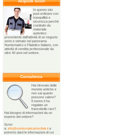
Acquisti sicuri
In questo sito
puoi ordinare con
tranquillità e
sicurezza perchè
costituito da
materiale
autentico
proveniente dall'attività di un negozio
serio e stimato nel panorama
Numismatico e Filatelico Italiano, con
attività di vendita professionale da
oltre 40 anni nel settore.
Consulenza
Hai ritrovato delle
monete antiche e
non sai quanto
possono valere?
Il nonno ti ha
regalato un
francobollo raro?
Hai bisogno di informazioni da un
esperto del settore?
Scrivi
a:
info@numismaticatrionfale.it
e
potremo darti le informazioni di cui