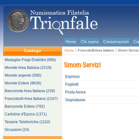
Home
Chi siamo
Conservazioni
Con
Catalogo
Home
Francobolli Area Italiana
Smom Servizi
Medaglie-Fregi-Distintivi (990)
Smom Servizi
Monete Area Italiana (2219)
Monete argento (590)
Espressi
Monete Estere (9636)
Foglietti
Banconote Area Italiana (239)
Posta Aerea
Francobolli Area Italiana (2167)
Segnatasse
Banconote Estere (792)
Cartoline d'Epoca (1371)
Tessere Telefoniche (1102)
Occasioni (24)