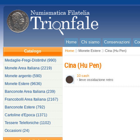
Home
Chi siamo
Conservazioni
Con
Catalogo
Home
Monete Estere
Cina (Hu Pen)
Medaglie-Fregi-Distintivi (990)
Cina (Hu Pen)
Monete Area Italiana (2219)
Monete argento (590)
10 cash
- lieve ossidazione retro
Monete Estere (9636)
Banconote Area Italiana (239)
Francobolli Area Italiana (2167)
Banconote Estere (792)
Cartoline d'Epoca (1371)
Tessere Telefoniche (1102)
Occasioni (24)