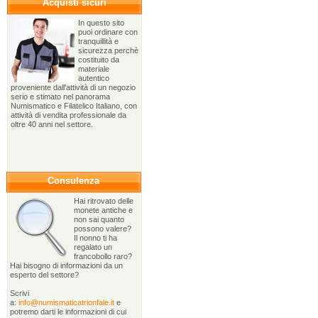
Acquisti sicuri
In questo sito
puoi ordinare con
tranquillità e
sicurezza perchè
costituito da
materiale
autentico
proveniente dall'attività di un negozio
serio e stimato nel panorama
Numismatico e Filatelico Italiano, con
attività di vendita professionale da
oltre 40 anni nel settore.
Consulenza
Hai ritrovato delle
monete antiche e
non sai quanto
possono valere?
Il nonno ti ha
regalato un
francobollo raro?
Hai bisogno di informazioni da un
esperto del settore?
Scrivi
a:
info@numismaticatrionfale.it
e
potremo darti le informazioni di cui