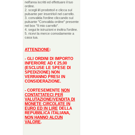
nell'area iscritti ed effettuare il tuo
ordine.
2. scegli il/i prodotto/i e clicca sul
pulsante per inserirlo/i nel carrello.
3. convalida l'ordine cliccando sul
pulsante "Convalida ordine" presente
nel box "Il mio carrello".
4. segui le istruzioni e inoltra l'ordine.
5. ricevi la merce comodamente a
casa tua.
ATTENZIONE
:
- GLI ORDINI DI IMPORTO
INFERIORE AD € 25,00
(ESCLUSE LE SPESE DI
SPEDIZIONE) NON
VERRANNO PRESI IN
CONSIDERAZIONE.
- CORTESEMENTE
NON
CONTATTATECI PER
VALUTAZIONE/VENDITA DI
MONETE CIRCOLATE IN
EURO ED IN LIRE
DELLA
REPUBBLICA ITALIANA,
NON HANNO ALCUN
VALORE
.