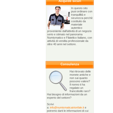
Acquisti sicuri
In questo sito
puoi ordinare con
tranquillità e
sicurezza perchè
costituito da
materiale
autentico
proveniente dall'attività di un negozio
serio e stimato nel panorama
Numismatico e Filatelico Italiano, con
attività di vendita professionale da
oltre 40 anni nel settore.
Consulenza
Hai ritrovato delle
monete antiche e
non sai quanto
possono valere?
Il nonno ti ha
regalato un
francobollo raro?
Hai bisogno di informazioni da un
esperto del settore?
Scrivi
a:
info@numismaticatrionfale.it
e
potremo darti le informazioni di cui