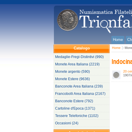
Home
Ch
Catalogo
Home
Mone
Medaglie-Fregi-Distintivi (990)
Indocin
Monete Area Italiana (2219)
Monete argento (590)
20 ce
1907/A
Monete Estere (9636)
Banconote Area Italiana (239)
Francobolli Area Italiana (2167)
Banconote Estere (792)
Cartoline d'Epoca (1371)
Tessere Telefoniche (1102)
Occasioni (24)