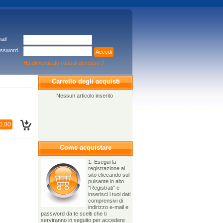
ail
ssword
Accedi
Ha dimenticato i dati di accesso ?
Carrello degli acquisti
Nessun articolo inserito
0,00
Come acquistare
1. Esegui la
registrazione al
sito cliccando sul
pulsante in alto
"Registrati" e
inserisci i tuoi dati
comprensivi di
indirizzo e-mail e
password da te scelti che ti
serviranno in seguito per accedere