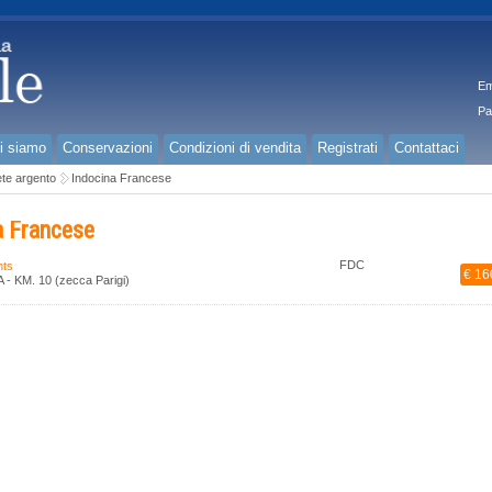
Em
Pa
i siamo
Conservazioni
Condizioni di vendita
Registrati
Contattaci
te argento
Indocina Francese
a Francese
FDC
nts
€ 16
 - KM. 10 (zecca Parigi)